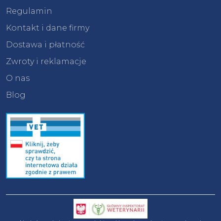
Regulamin
Kontakt i dane firmy
Dostawa i płatność
Zwroty i reklamacje
O nas
Blog