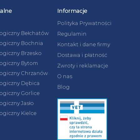
kalne
Informacje
Polityka Prywatności
logiczny Bełchatów
Regulamin
logiczny Bochnia
Kontakt i dane firmy
logiczny Brzesko
Dostawa i płatność
logiczny Bytom
Zwroty i reklamacje
logiczny Chrzanów
O nas
logiczny Dębica
Blog
ogiczny Gorlice
ogiczny Jasło
ogiczny Kielce