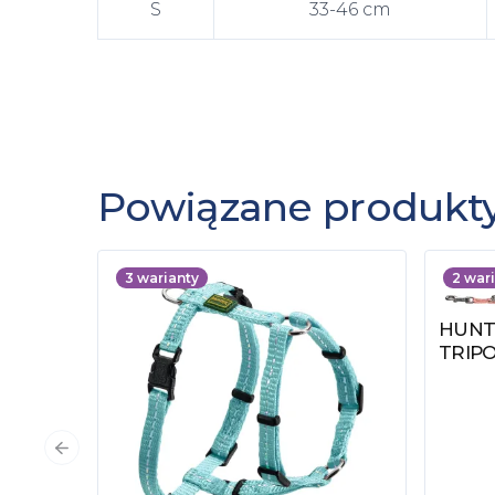
S
33-46 cm
Powiązane produkt
3
warianty
2
wari
HUNT
Zobac
TRIP
Poprzedni slajd