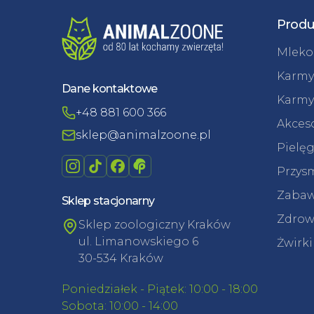
Produ
Mleko 
Karmy
Dane kontaktowe
Karmy
+48 881 600 366
Akceso
sklep@animalzoone.pl
Pielęg
Przysm
Zabaw
Sklep stacjonarny
Zdrowi
Sklep zoologiczny Kraków
ul. Limanowskiego 6
Żwirki
30-534 Kraków
Poniedziałek - Piątek: 10:00 - 18:00
Sobota: 10:00 - 14:00