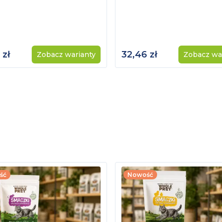
 zł
32,46 zł
Zobacz warianty
Zobacz wa
ść
Nowość