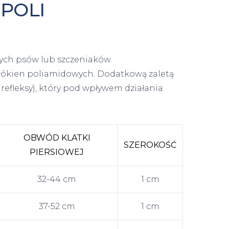
IPOLI
ałych psów lub szczeniaków.
włókien poliamidowych. Dodatkową zaletą
 refleksy), który pod wpływem działania
OBWÓD KLATKI
SZEROKOŚĆ
PIERSIOWEJ
32-44 cm
1 cm
37-52 cm
1 cm