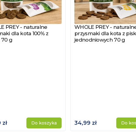
 PREY - naturalne
WHOLE PREY - naturaln
z produkt
Zobacz produkt
aki dla kota 100% z
przysmaki dla kota z pisk
 70 g
jednodniowych 70 g
 zł
34,99 zł
Do koszyka
Do ko