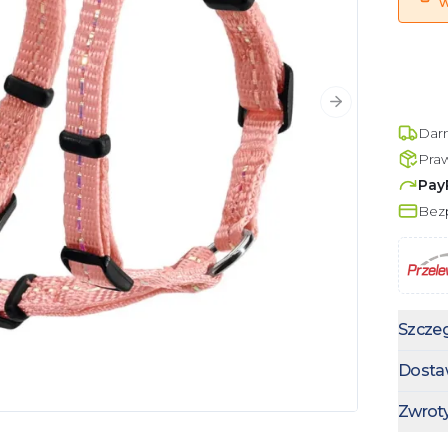
w
Następny slajd
Dar
Pra
Pay
Bezp
Szczeg
Dosta
Zwrot