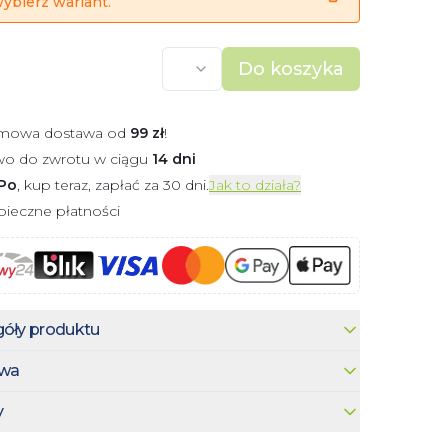
ybierz wariant.
Do koszyka
mowa dostawa od
99
zł
!
wo do zwrotu w ciągu
14 dni
Po
, kup teraz, zapłać za 30 dni.
Jak to działa?
ieczne płatności
óły produktu
wa
y