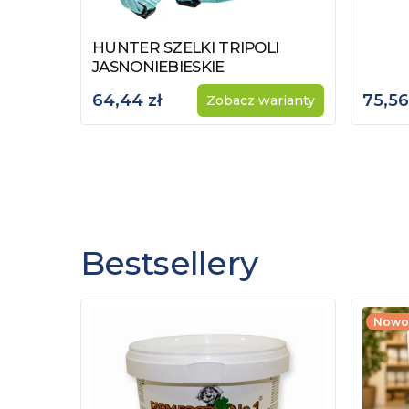
HUNTER SZELKI TRIPOLI
Zobacz produkt
JASNONIEBIESKIE
64,44 zł
75,56
Zobacz warianty
Bestsellery
Nowo