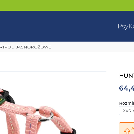
Psy
K
 TRIPOLI JASNORÓŻOWE
HUNT
64,4
Rozmi
XXS-
A