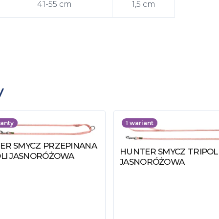
41-55 cm
1,5 cm
y
anty
1
wariant
ER SMYCZ PRZEPINANA
z produkt
HUNTER SMYCZ TRIPOL
Zobacz produkt
OLI JASNORÓŻOWA
JASNORÓŻOWA