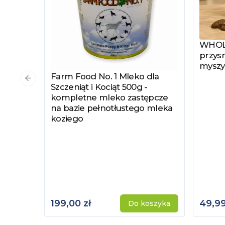
WHOLE
Zobac
przysm
myszy
Farm Food No. 1 Mleko dla
Zobacz produkt
Poprzedni slajd
Szczeniąt i Kociąt 500g -
kompletne mleko zastępcze
na bazie pełnotłustego mleka
koziego
199,00 zł
49,99
Do koszyka