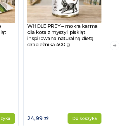
e
WHOLE PREY – mokra karma
Zobacz produkt
ląt
dla kota z myszy i piskląt
inspirowana naturalną dietą
drapieżnika 400 g
PYSZKA
Zobacz
Następn
Hydrol
Specjal
Kotów 
Kastro
24,99 zł
115,00 
szyka
Do koszyka