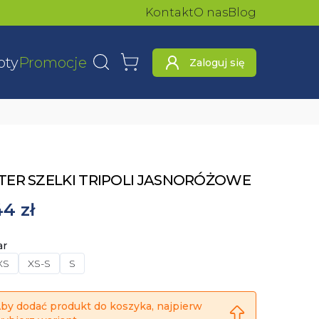
Kontakt
O nas
Blog
oty
Promocje
Zaloguj się
Wyszukaj
Koszyk
ER SZELKI TRIPOLI JASNORÓŻOWE
4 zł
ar
XS
XS-S
S
by dodać produkt do koszyka, najpierw