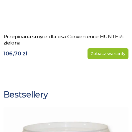
Przepinana smycz dla psa Convenience HUNTER-
Zobacz produkt
zielona
106,70 zł
Zobacz warianty
Bestsellery