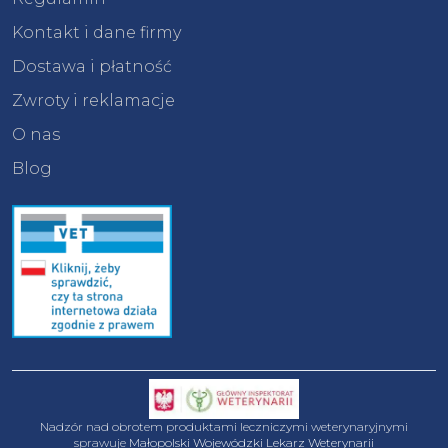
Kontakt i dane firmy
Dostawa i płatność
Zwroty i reklamacje
O nas
Blog
Nadzór nad obrotem produktami leczniczymi weterynaryjnymi
sprawuje
Małopolski Wojewódzki Lekarz Weterynarii