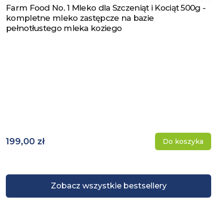
Farm Food No. 1 Mleko dla Szczeniąt i Kociąt 500g -
Zobacz produkt
kompletne mleko zastępcze na bazie
pełnotłustego mleka koziego
199,00 zł
Do koszyka
Zobacz wszystkie bestsellery