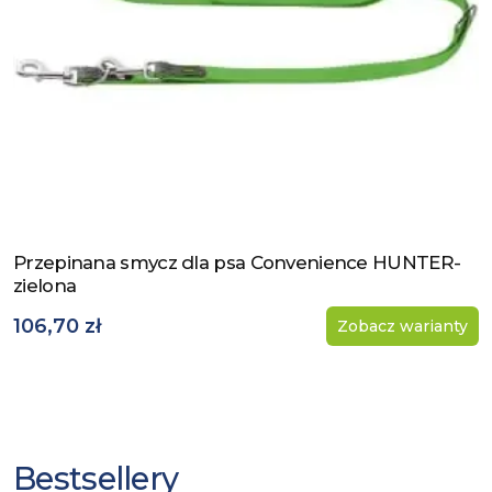
Przepinana smycz dla psa Convenience HUNTER-
Zobacz produkt
zielona
106,70 zł
Zobacz warianty
Bestsellery