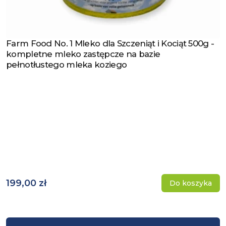
Farm Food No. 1 Mleko dla Szczeniąt i Kociąt 500g -
Zobacz produkt
kompletne mleko zastępcze na bazie
pełnotłustego mleka koziego
199,00 zł
Do koszyka