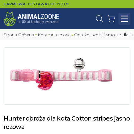
DARMOWA DOSTAWA OD
99
ZŁ!!!
Wyszukaj
Koszyk
Otw
Strona Główna
Koty
Akcesoria
Obroże, szelki i smycze dla k
Hunter obroża dla kota Cotton stripes jasno
rożowa