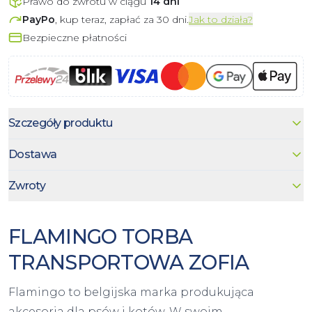
Prawo do zwrotu w ciągu
14 dni
PayPo
, kup teraz, zapłać za 30 dni.
Jak to działa?
Bezpieczne płatności
Szczegóły produktu
Dostawa
Zwroty
FLAMINGO TORBA
TRANSPORTOWA ZOFIA
Flamingo to belgijska marka produkująca
akcesoria dla psów i kotów. W swoim