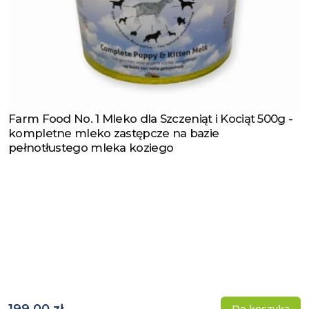
Farm Food No. 1 Mleko dla Szczeniąt i Kociąt 500g -
Zobacz produkt
kompletne mleko zastępcze na bazie
pełnotłustego mleka koziego