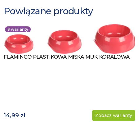
Powiązane produkty
3
warianty
FLAMINGO PLASTIKOWA MISKA MUK KORALOWA
Zobacz produkt
14,99 zł
Zobacz warianty