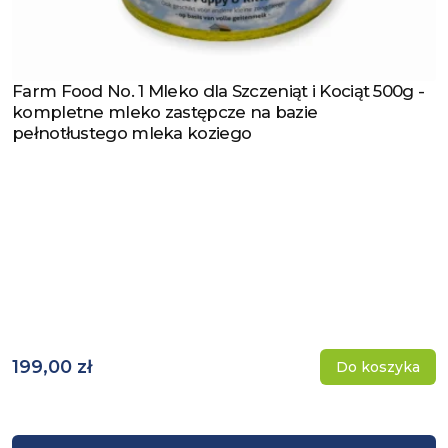
Farm Food No. 1 Mleko dla Szczeniąt i Kociąt 500g -
Zobacz produkt
kompletne mleko zastępcze na bazie
pełnotłustego mleka koziego
199,00 zł
Do koszyka