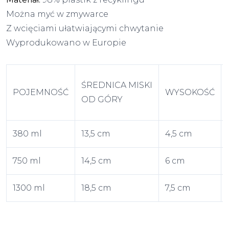
Można myć w zmywarce
Z wcięciami ułatwiającymi chwytanie
Wyprodukowano w Europie
ŚREDNICA MISKI
POJEMNOŚĆ
WYSOKOŚĆ
OD GÓRY
380 ml
13,5 cm
4,5 cm
750 ml
14,5 cm
6 cm
1300 ml
18,5 cm
7,5 cm