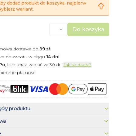
by dodać produkt do koszyka, najpierw
ybierz wariant.
Do koszyka
mowa dostawa od
99
zł
!
wo do zwrotu w ciągu
14 dni
Po
, kup teraz, zapłać za 30 dni.
Jak to działa?
ieczne płatności
óły produktu
wa
y