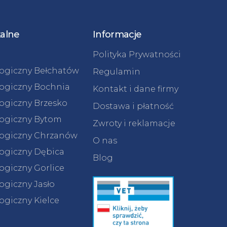
kalne
Informacje
Polityka Prywatności
logiczny Bełchatów
Regulamin
logiczny Bochnia
Kontakt i dane firmy
logiczny Brzesko
Dostawa i płatność
logiczny Bytom
Zwroty i reklamacje
logiczny Chrzanów
O nas
logiczny Dębica
Blog
ogiczny Gorlice
ogiczny Jasło
ogiczny Kielce