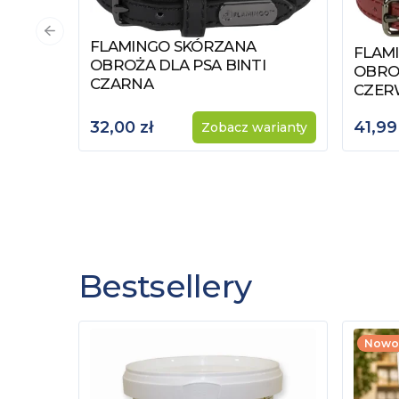
Poprzedni slajd
FLAMINGO SKÓRZANA
Zobacz produkt
FLAM
Zobac
OBROŻA DLA PSA BINTI
OBROŻ
CZARNA
CZER
32,00 zł
41,99
Zobacz warianty
Bestsellery
Nowo