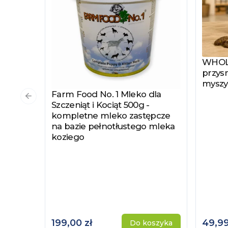
WHOLE
Zobac
przysm
myszy
Farm Food No. 1 Mleko dla
Zobacz produkt
Poprzedni slajd
Szczeniąt i Kociąt 500g -
kompletne mleko zastępcze
na bazie pełnotłustego mleka
koziego
199,00 zł
49,99
Do koszyka