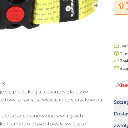
A
Następny slajd
w
Dar
Pra
Pay
Bezp
 S
e się produkcją akcesoriów dla psów i
uktowa przyciąga właścicieli zwierzaków na
Szczeg
Dosta
ofertę akcesoriów poprawiających
ka Flamingo przygotowała świecące
Zwrot