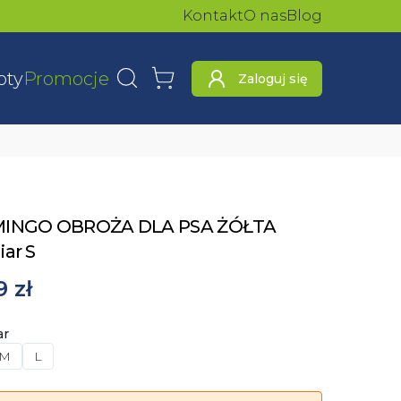
Kontakt
O nas
Blog
oty
Promocje
Zaloguj się
Wyszukaj
Koszyk
INGO OBROŻA DLA PSA ŻÓŁTA
ar S
9 zł
ar
M
L