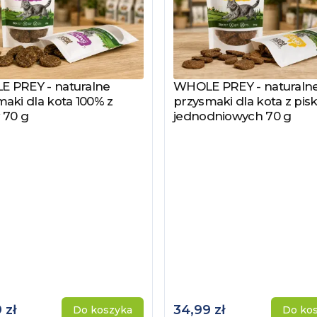
 PREY - naturalne
WHOLE PREY - naturaln
z produkt
Zobacz produkt
aki dla kota 100% z
przysmaki dla kota z pisk
 70 g
jednodniowych 70 g
 zł
34,99 zł
Do koszyka
Do ko