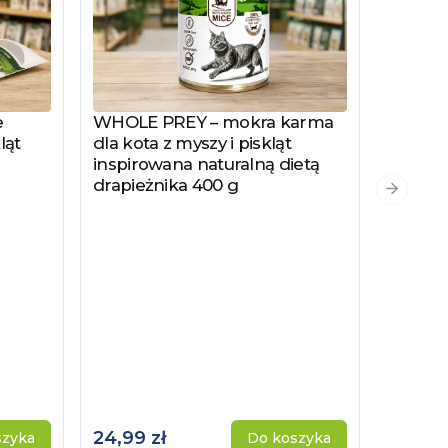
e
WHOLE PREY – mokra karma
Zobacz produkt
ląt
dla kota z myszy i piskląt
inspirowana naturalną dietą
drapieżnika 400 g
PYSZKA
Zobacz
Następn
Hydrol
Specjal
Kotów 
Kastro
24,99 zł
115,00 
szyka
Do koszyka