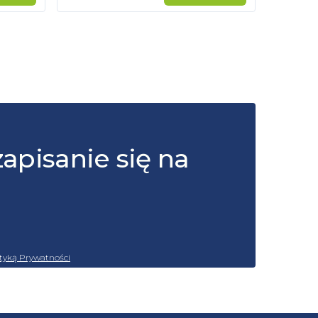
zapisanie się na
ityką Prywatności