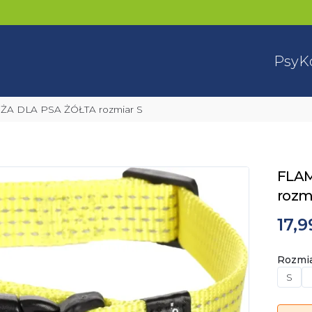
Psy
K
A DLA PSA ŻÓŁTA rozmiar S
FLAM
rozmi
17,9
Rozmi
S