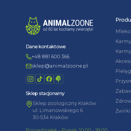
Produ
Mleko 
Karmy
Dane kontaktowe
Karmy
+48 881 600 366
Akceso
sklep@animalzoone.pl
Pielęg
Przysm
Zabaw
Sklep stacjonarny
Zdrowi
Sklep zoologiczny Kraków
ul. Limanowskiego 6
Żwirki
30-534 Kraków
Poniedziałek - Piątek: 10:00 - 18:00