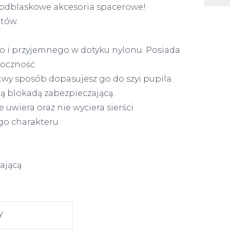
az odblaskowe akcesoria spacerowe!
któw.
o i przyjemnego w dotyku nylonu. Posiada
doczność.
twy sposób dopasujesz go do szyi pupila.
ą blokadą zabezpieczającą .
uwiera oraz nie wyciera sierści.
go charakteru.
ającą
u
Y