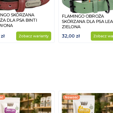
INGO SKÓRZANA
z produkt
FLAMINGO OBROŻA
Zobacz produkt
A DLA PSA BINTI
SKÓRZANA DLA PSA LE
WONA
ZIELONA
 zł
32,00 zł
Zobacz warianty
Zobacz wa
ść
Nowość