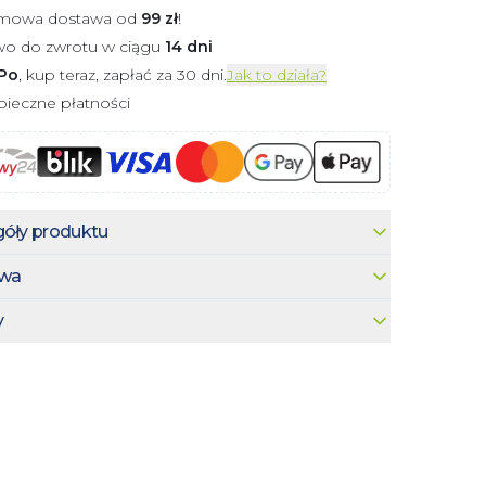
mowa dostawa od
99
zł
!
wo do zwrotu w ciągu
14 dni
Po
, kup teraz, zapłać za 30 dni.
Jak to działa?
ieczne płatności
óły produktu
wa
y