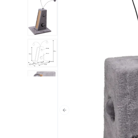
Poprzedni slajd