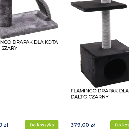
INGO DRAPAK DLA KOTA
z produkt
 SZARY
FLAMINGO DRAPAK DLA
Zobacz produkt
DALTO CZARNY
0 zł
379,00 zł
Do koszyka
Do ko