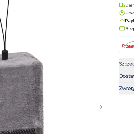
Dar
Pra
Pay
Bezp
Szczeg
Dosta
Zwrot
Następny slajd