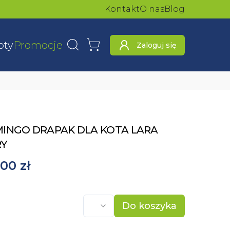
Kontakt
O nas
Blog
oty
Promocje
Zaloguj się
Wyszukaj
Koszyk
INGO DRAPAK DLA KOTA LARA
RY
00 zł
Do koszyka