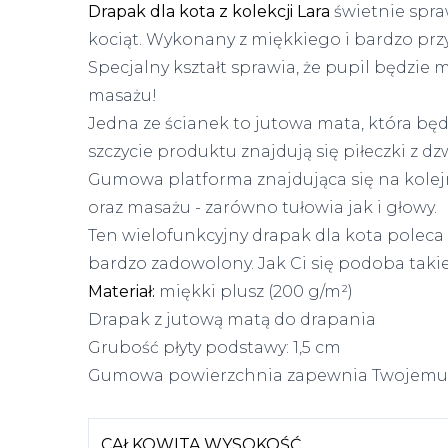
Drapak dla kota z kolekcji Lara
świetnie spra
kociąt. Wykonany z miękkiego i bardzo pr
Specjalny kształt sprawia, że pupil będzie m
masażu!
Jedna ze ścianek to jutowa mata, która bę
szczycie produktu znajdują się piłeczki z 
Gumowa platforma znajdująca się na kolejn
oraz masażu - zarówno tułowia jak i głowy.
Ten wielofunkcyjny drapak dla kota polec
bardzo zadowolony. Jak Ci się podoba taki
Materiał:
miękki plusz (200 g/m²)
Drapak z jutową matą do drapania
Grubość płyty podstawy: 1,5 cm
Gumowa powierzchnia zapewnia Twojemu 
CAŁKOWITA WYSOKOŚĆ