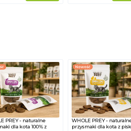
ść
Nowość
 PREY - naturalne
WHOLE PREY - naturaln
z produkt
Zobacz produkt
aki dla kota 100% z
przysmaki dla kota z pisk