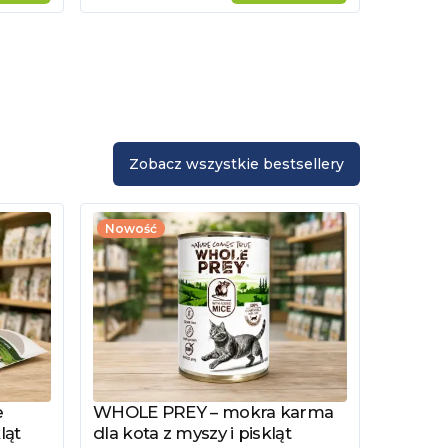
Zobacz wszystkie bestsellery
Nowość
e
WHOLE PREY – mokra karma
Zobacz produkt
ląt
dla kota z myszy i piskląt