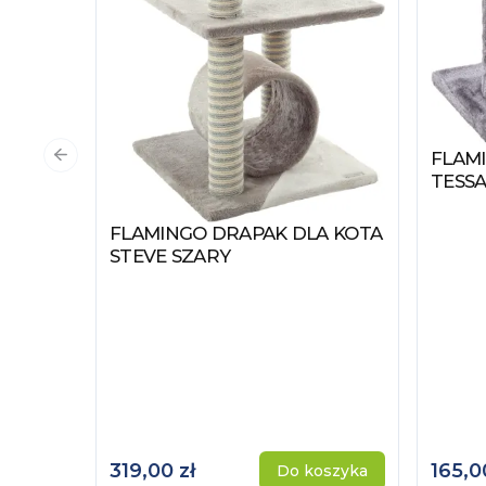
FLAM
Zobac
Poprzedni slajd
TESSA
FLAMINGO DRAPAK DLA KOTA
Zobacz produkt
STEVE SZARY
319,00 zł
165,0
Do koszyka