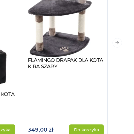
Następn
FLAMINGO DRAPAK DLA KOTA
Zobacz produkt
KIRA SZARY
 KOTA
FLAMI
Zobacz
AYLA 
349,00 zł
192,00
szyka
Do koszyka