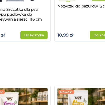
Nożyczki do pazurów 12
Zobacz produkt
na Szczotka dla psa i
z produkt
typu pudlówka do
sywania sierści 11,6 cm
 zł
10,99 zł
Do koszyka
Do ko
ść
Nowość