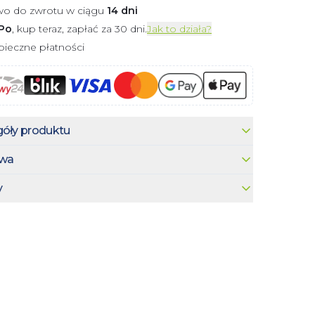
wo do zwrotu w ciągu
14 dni
Po
, kup teraz, zapłać za 30 dni.
Jak to działa?
ieczne płatności
óły produktu
wa
y