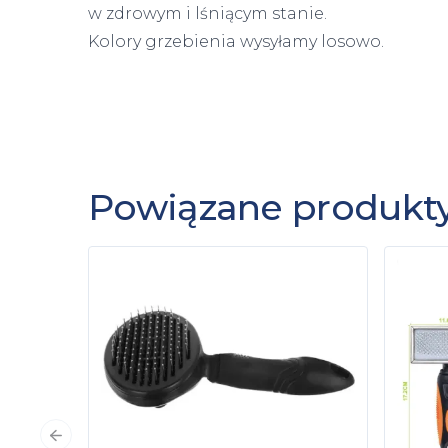
w zdrowym i lśniącym stanie.
Kolory grzebienia wysyłamy losowo.
Powiązane produkt
Poprzedni slajd