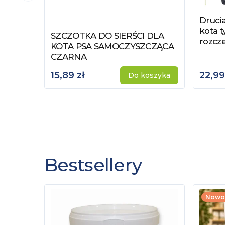
Drucia
Zobac
kota 
SZCZOTKA DO SIERŚCI DLA
Zobacz produkt
rozcze
KOTA PSA SAMOCZYSZCZĄCA
CZARNA
15,89 zł
22,99
Do koszyka
Bestsellery
Nowo