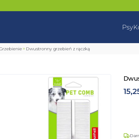
Psy
K
, Grzebienie
Dwustronny grzebień z rączką
Dwus
15,2
Dar