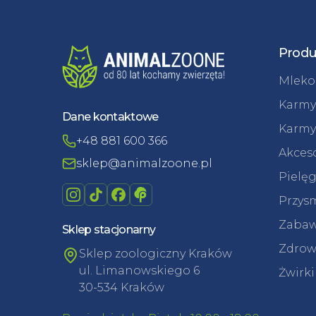
Produ
Mleko 
Karmy
Dane kontaktowe
Karmy
+48 881 600 366
Akceso
sklep@animalzoone.pl
Pielęg
Przysm
Zabaw
Sklep stacjonarny
Zdrowi
Sklep zoologiczny Kraków
ul. Limanowskiego 6
Żwirki
30-534 Kraków