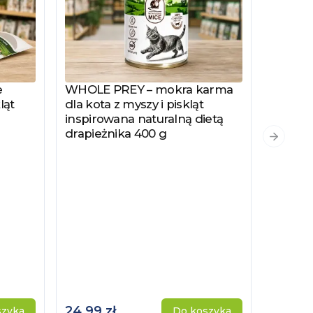
e
WHOLE PREY – mokra karma
Zobacz produkt
ląt
dla kota z myszy i piskląt
inspirowana naturalną dietą
drapieżnika 400 g
PYSZKA
Zobacz
Następn
Hydrol
Specjal
Kotów 
Kastro
24,99 zł
115,00 
szyka
Do koszyka