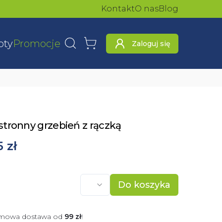
Kontakt
O nas
Blog
oty
Promocje
Zaloguj się
Wyszukaj
Koszyk
tronny grzebień z rączką
5 zł
Do koszyka
mowa dostawa od
99
zł
!