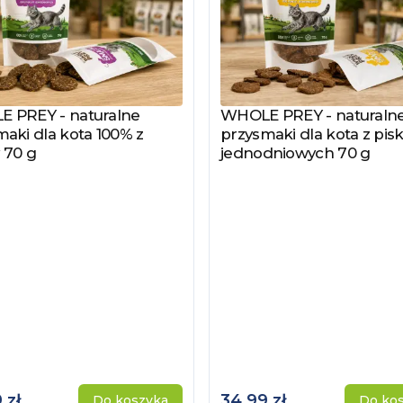
 PREY - naturalne
WHOLE PREY - naturaln
z produkt
Zobacz produkt
aki dla kota 100% z
przysmaki dla kota z pisk
 70 g
jednodniowych 70 g
 zł
34,99 zł
Do koszyka
Do ko