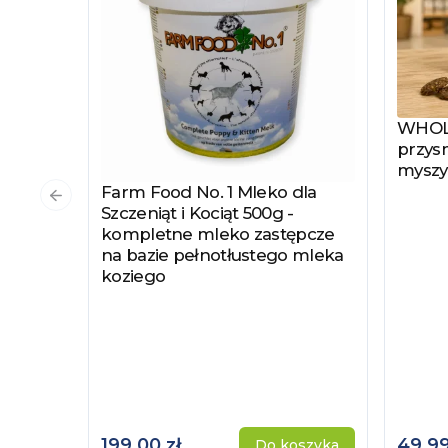
WHOLE
Zobac
przysm
myszy
Farm Food No. 1 Mleko dla
Zobacz produkt
Poprzedni slajd
Szczeniąt i Kociąt 500g -
kompletne mleko zastępcze
na bazie pełnotłustego mleka
koziego
199,00 zł
49,99
Do koszyka