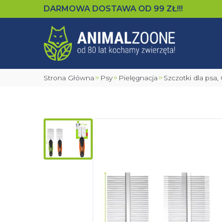
DARMOWA DOSTAWA OD
99
ZŁ!!!
Strona Główna
Psy
Pielęgnacja
Szczotki dla psa