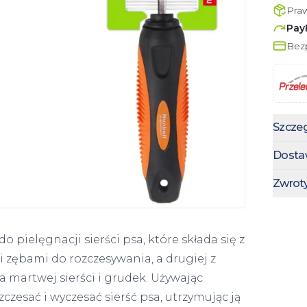
Pra
Pay
Bezp
Szczeg
Dosta
Zwrot
 pielęgnacji sierści psa, które składa się z
i zębami do rozczesywania, a drugiej z
 martwej sierści i grudek. Używając
esać i wyczesać sierść psa, utrzymując ją