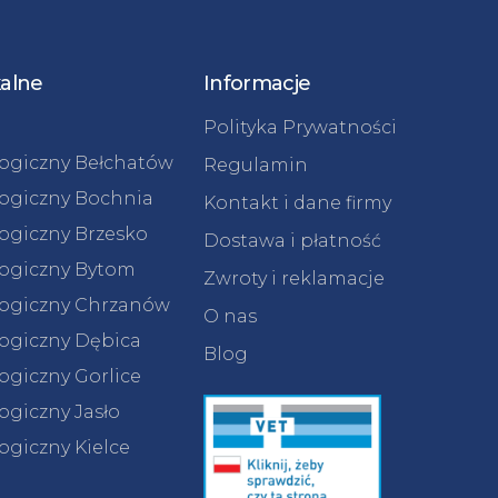
kalne
Informacje
Polityka Prywatności
logiczny Bełchatów
Regulamin
logiczny Bochnia
Kontakt i dane firmy
logiczny Brzesko
Dostawa i płatność
logiczny Bytom
Zwroty i reklamacje
logiczny Chrzanów
O nas
logiczny Dębica
Blog
ogiczny Gorlice
ogiczny Jasło
ogiczny Kielce