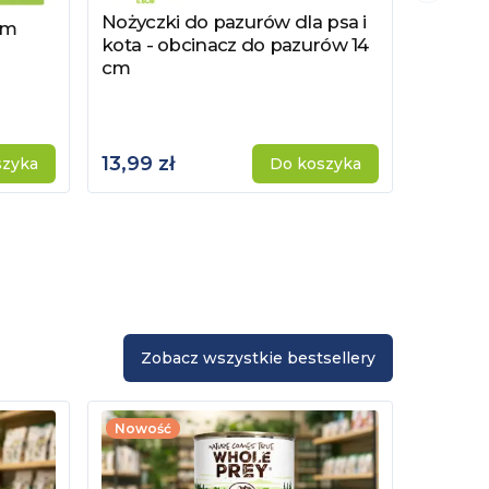
Nożyczki do pazurów dla psa i
Zobacz produkt
cm
Cążki d
Zobacz
kota - obcinacz do pazurów 14
kota - 
cm
pazuró
13,99 zł
16,99 
szyka
Do koszyka
Zobacz wszystkie bestsellery
Nowość