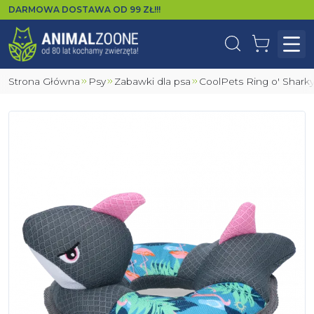
DARMOWA DOSTAWA OD
99
ZŁ!!!
Wyszukaj
Koszyk
Otw
Strona Główna
Psy
Zabawki dla psa
CoolPets Ring o' Shar