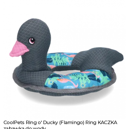
CoolPets Ring o' Ducky (Flamingo) Ring KACZKA
Zobacz produkt
zabawka do wody