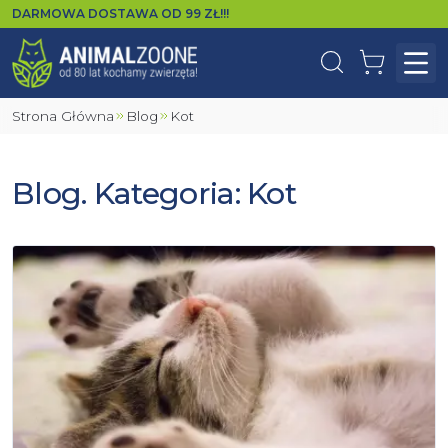
DARMOWA DOSTAWA OD
99
ZŁ!!!
Wyszukaj
Koszyk
Otw
Strona Główna
Blog
Kot
Blog. Kategoria: Kot