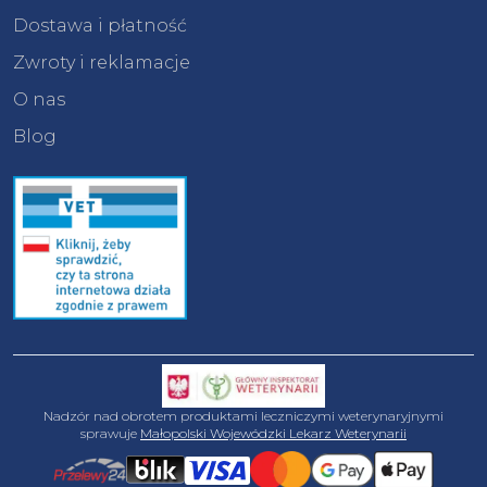
Dostawa i płatność
Zwroty i reklamacje
O nas
Blog
Nadzór nad obrotem produktami leczniczymi weterynaryjnymi
sprawuje
Małopolski Wojewódzki Lekarz Weterynarii