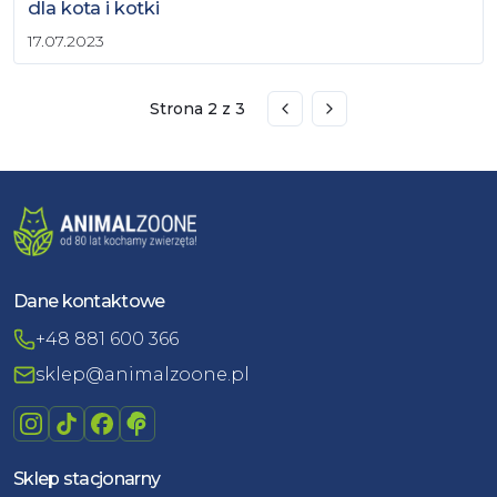
dla kota i kotki
17.07.2023
Strona
2
z
3
Przejdź do poprzedniej st
Przejdź do następnej
Dane kontaktowe
+48 881 600 366
sklep@animalzoone.pl
Sklep stacjonarny