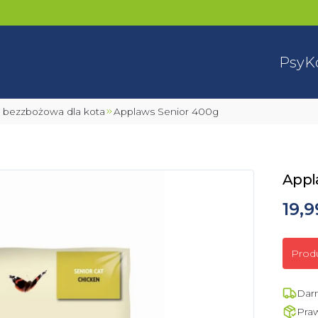
Psy
K
a bezzbożowa dla kota
Applaws Senior 400g
Appl
19,9
Prod
Dar
Pra