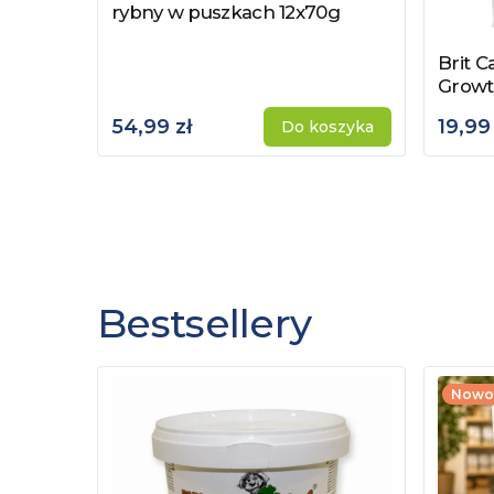
rybny w puszkach 12x70g
Brit C
Zobac
Growt
54,99 zł
19,99 
Do koszyka
Bestsellery
Nowo