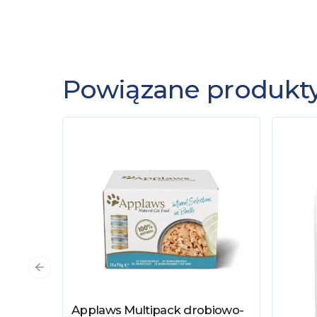
Powiązane produkt
Poprzedni slajd
Applaws Multipack drobiowo-
Zobacz produkt