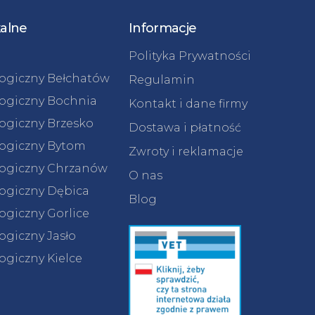
kalne
Informacje
Polityka Prywatności
logiczny Bełchatów
Regulamin
logiczny Bochnia
Kontakt i dane firmy
logiczny Brzesko
Dostawa i płatność
logiczny Bytom
Zwroty i reklamacje
logiczny Chrzanów
O nas
logiczny Dębica
Blog
ogiczny Gorlice
ogiczny Jasło
ogiczny Kielce