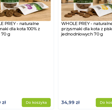
 PREY - naturalne
WHOLE PREY - naturaln
z produkt
Zobacz produkt
aki dla kota 100% z
przysmaki dla kota z pisk
 70 g
jednodniowych 70 g
 zł
34,99 zł
Do koszyka
Do ko