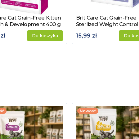
are Cat Grain-Free Kitten
Brit Care Cat Grain-Free
z produkt
Zobacz produkt
h & Development 400 g
Sterlized Weight Contro
zł
15,99 zł
Do koszyka
Do ko
ść
Nowość