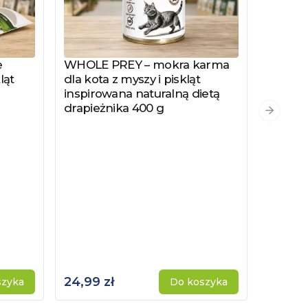
e
WHOLE PREY – mokra karma
Zobacz produkt
ląt
dla kota z myszy i piskląt
inspirowana naturalną dietą
drapieżnika 400 g
PYSZKA
Zobacz
Następn
Hydrol
Specjal
Kotów 
Kastro
24,99 zł
115,00 
szyka
Do koszyka