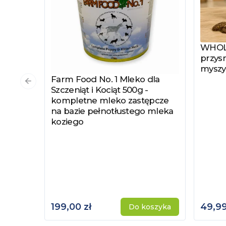
WHOLE
Zobac
przysm
myszy
Farm Food No. 1 Mleko dla
Zobacz produkt
Poprzedni slajd
Szczeniąt i Kociąt 500g -
kompletne mleko zastępcze
na bazie pełnotłustego mleka
koziego
199,00 zł
49,99
Do koszyka