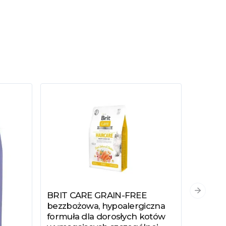
Następn
BRIT CARE GRAIN-FREE
Zobacz produkt
bezzbożowa, hypoalergiczna
formuła dla dorosłych kotów