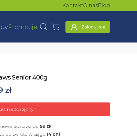
Kontakt
O nas
Blog
oty
Promocje
Zaloguj się
Wyszukaj
Koszyk
aws Senior 400g
9 zł
ukt niedostępny
mowa dostawa od
99
zł
!
wo do zwrotu w ciągu
14 dni