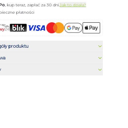
Po
, kup teraz, zapłać za 30 dni.
Jak to działa?
ieczne płatności
óły produktu
wa
y