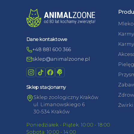
Produ
Mleko 
Karmy
Dane kontaktowe
Karmy
+48 881 600 366
Akceso
sklep@animalzoone.pl
Pielęg
Przysm
Zabaw
Sklep stacjonarny
Zdrowi
Sklep zoologiczny Kraków
ul. Limanowskiego 6
Żwirki
30-534 Kraków
Poniedziałek - Piątek: 10:00 - 18:00
Sobota: 10:00 - 14:00