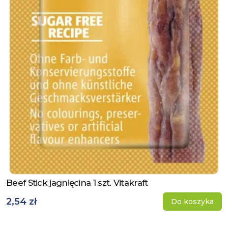
Beef Stick jagnięcina 1 szt. Vitakraft
Zobacz produkt
2,54 zł
Do koszyka