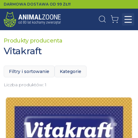
DARMOWA DOSTAWA OD
99
ZŁ!!!
Wyszukaj
Koszyk
Otw
Produkty producenta
Vitakraft
Filtry i sortowanie
Kategorie
Liczba produktów:
1