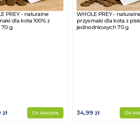
 PREY - naturalne
WHOLE PREY - naturaln
z produkt
Zobacz produkt
aki dla kota 100% z
przysmaki dla kota z pisk
 70 g
jednodniowych 70 g
 zł
34,99 zł
Do koszyka
Do ko