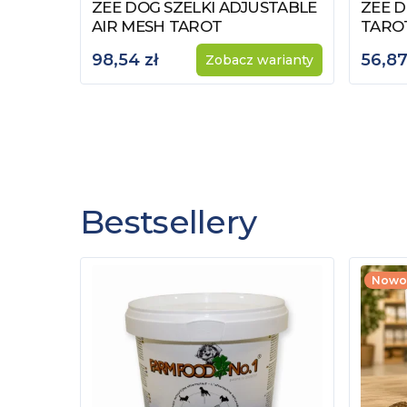
ZEE DOG SZELKI ADJUSTABLE
ZEE D
Zobacz produkt
Zobac
AIR MESH TAROT
TARO
98,54 zł
56,87
Zobacz warianty
Bestsellery
Nowo