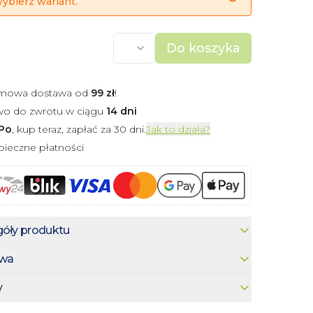
ybierz wariant.
Do koszyka
mowa dostawa od
99
zł
!
wo do zwrotu w ciągu
14 dni
Po
, kup teraz, zapłać za 30 dni.
Jak to działa?
ieczne płatności
óły produktu
wa
y