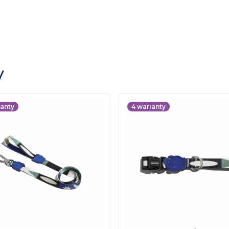
y
anty
4
warianty