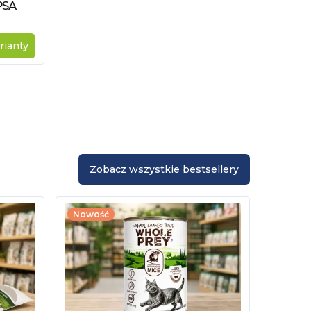
PSA
rianty
Zobacz wszystkie bestsellery
Nowość