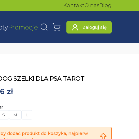
Kontakt
O nas
Blog
oty
Promocje
Zaloguj się
Wyszukaj
Koszyk
DOG SZELKI DLA PSA TAROT
6 zł
ar
S
M
L
by dodać produkt do koszyka, najpierw