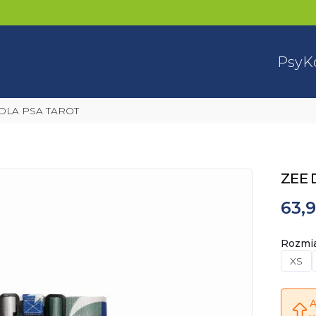
Psy
K
 DLA PSA TAROT
ZEE 
63,9
Rozmi
XS
A