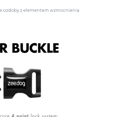
enie ozdoby z elementem wzmocnienia