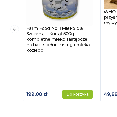
WHOLE
Zobac
przysm
myszy
Farm Food No. 1 Mleko dla
Zobacz produkt
Poprzedni slajd
Szczeniąt i Kociąt 500g -
kompletne mleko zastępcze
na bazie pełnotłustego mleka
koziego
199,00 zł
49,99
Do koszyka