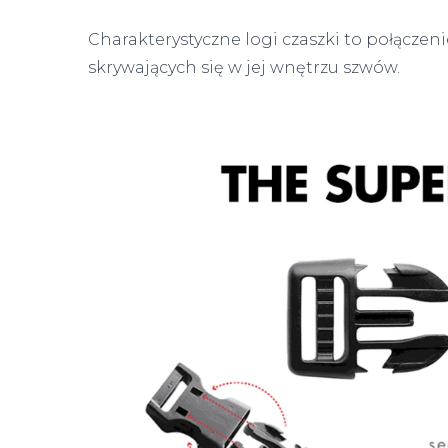
Charakterystyczne logi czaszki to połącz
skrywających się w jej wnętrzu szwów.