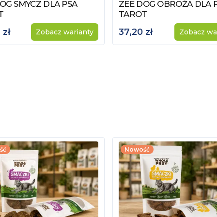
OG SMYCZ DLA PSA
ZEE DOG OBROŻA DLA 
z produkt
Zobacz produkt
T
TAROT
 zł
37,20 zł
Zobacz warianty
Zobacz wa
ść
Nowość