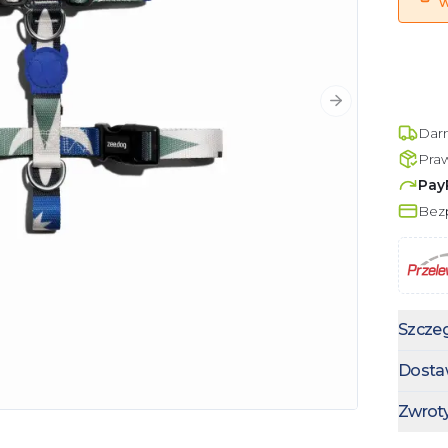
w
Następny slajd
Dar
Pra
Pay
Bezp
Szczeg
Dosta
Zwrot