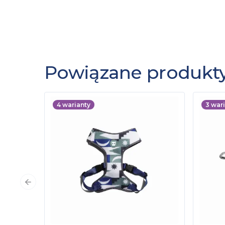
Powiązane produkt
4
warianty
3
wari
Poprzedni slajd