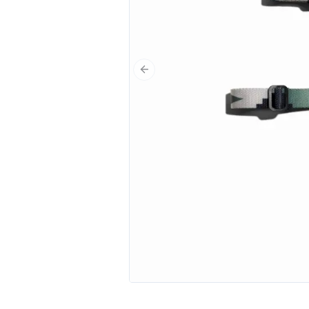
Poprzedni slajd