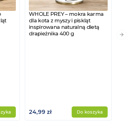
e
WHOLE PREY – mokra karma
Zobacz produkt
ląt
dla kota z myszy i piskląt
inspirowana naturalną dietą
drapieżnika 400 g
PYSZKA
Zobacz
Następn
Hydrol
Specjal
Kotów 
Kastro
24,99 zł
115,00 
szyka
Do koszyka