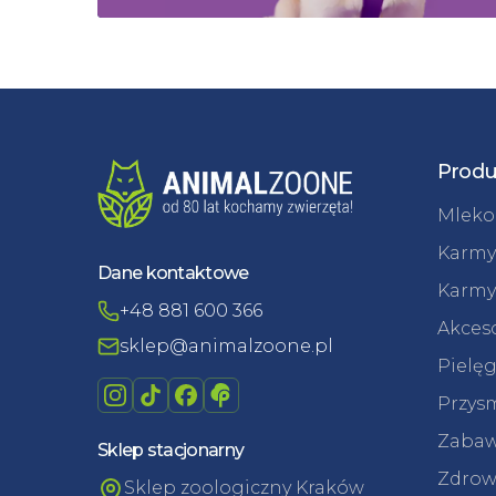
Produ
Mleko 
Karmy
Dane kontaktowe
Karmy
+48 881 600 366
Akceso
sklep@animalzoone.pl
Pielęg
Przysm
Zabaw
Sklep stacjonarny
Zdrowi
Sklep zoologiczny Kraków