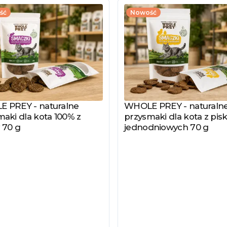
ść
Nowość
 PREY - naturalne
WHOLE PREY - naturaln
z produkt
Zobacz produkt
aki dla kota 100% z
przysmaki dla kota z pisk
 70 g
jednodniowych 70 g