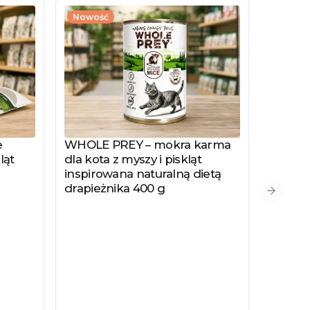
Nowość
e
WHOLE PREY – mokra karma
Zobacz produkt
ląt
dla kota z myszy i piskląt
inspirowana naturalną dietą
drapieżnika 400 g
PYSZKA
Zobacz
Następn
Hydrol
Specjal
Kotów 
Kastro