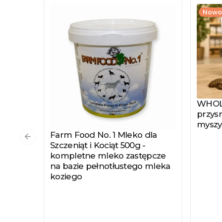
Nowo
WHOLE
Zobac
przysm
myszy
Farm Food No. 1 Mleko dla
Zobacz produkt
Poprzedni slajd
Szczeniąt i Kociąt 500g -
kompletne mleko zastępcze
na bazie pełnotłustego mleka
koziego