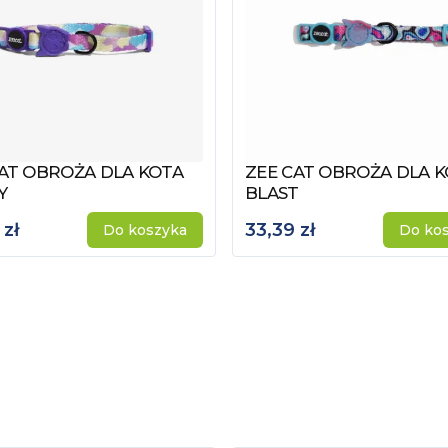
AT OBROŻA DLA KOTA
ZEE CAT OBROŻA DLA 
z produkt
Zobacz produkt
Y
BLAST
 zł
33,39 zł
Do koszyka
Do ko