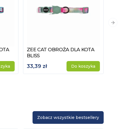
Następn
KOTA
ZEE CAT OBROŻA DLA KOTA
ZEE D
Zobacz produkt
Zobacz
BLISS
PIXEL
33,39 zł
33,39 
szyka
Do koszyka
Zobacz wszystkie bestsellery