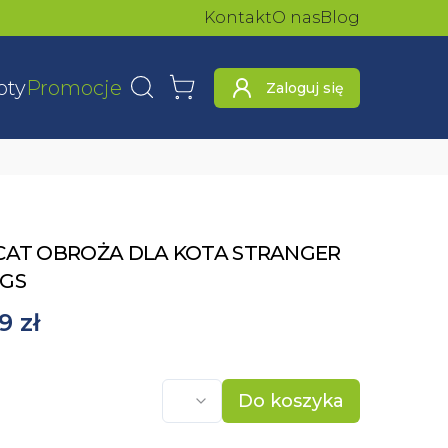
Kontakt
O nas
Blog
oty
Promocje
Zaloguj się
Wyszukaj
Koszyk
CAT OBROŻA DLA KOTA STRANGER
NGS
9 zł
Do koszyka