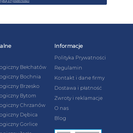
ityką Prywatności
kalne
Informacje
Polityka Prywatności
logiczny Bełchatów
Regulamin
logiczny Bochnia
Kontakt i dane firmy
logiczny Brzesko
Dostawa i płatność
logiczny Bytom
Zwroty i reklamacje
logiczny Chrzanów
O nas
logiczny Dębica
Blog
ogiczny Gorlice