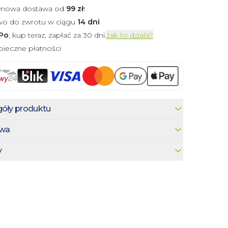
mowa dostawa od
99
zł
!
wo do zwrotu w ciągu
14 dni
Po
, kup teraz, zapłać za 30 dni.
Jak to działa?
ieczne płatności
óły produktu
wa
y