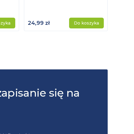
24,99 zł
115,00 
szyka
Do koszyka
zapisanie się na