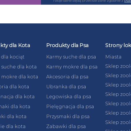
Twoje dane będą przetwarzane zgodnie z
Pol
kty dla Kota
Produkty dla Psa
Strony lo
dla kociąt
Karmy suche dla psa
Miasta
Sklep zoo
 suche dla kota
Karmy mokre dla psa
Sklep zoo
 mokre dla kota
Akcesoria dla psa
Sklep zoo
ria dla kota
Ubranka dla psa
Sklep zoo
nacja dla kota
Legowiska dla psa
Sklep zoo
aki dla kota
Pielęgnacja dla psa
Sklep zoo
ki dla kota
Przysmaki dla psa
Sklep zool
e dla kota
Zabawki dla psa