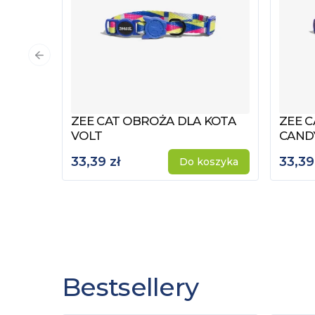
Poprzedni slajd
ZEE CAT OBROŻA DLA KOTA
ZEE C
Zobacz produkt
Zobac
VOLT
CAND
33,39 zł
33,39
Do koszyka
Bestsellery