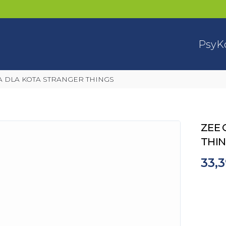
Psy
K
A DLA KOTA STRANGER THINGS
ZEE 
THI
33,3