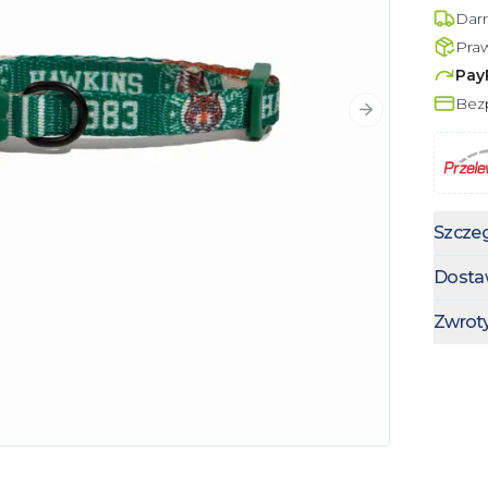
Dar
Pra
Pay
Bezp
Następny slajd
Szczeg
Dosta
Zwrot