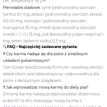
j.m., witamina E 95 j.m.
Pierwiastki sladowe:
cynk (jednowodny siarczan
cynku) 50 mg, zelazo (jednowodny siarczan zelaza
(II)) 50 mg, mangan (jednowodny siarczan
manganu) 35 mg, miedz (pieciowodny siarczan
miedz i ( I I ) ) 15 mg, jod (bezwodny jodan wapnia) 1
mg, selen (selenin sodu) 0,3 mg
🔍
FAQ – Najczęściej zadawane pytania:
❓
Czy karma nadaje się dla psów z wrażliwym
układem pokarmowym?
Tak! Dzięki bezzbożowej formule i wysokiej jakości
składnikom jest lekkostrawna i odpowiednia dla
psów z delikatnym żołądkiem.
❓
Jak wprowadzać nową karmę do diety psa?
Zmianę karmy należy przeprowadzać stopniowo
przez 10-14 dni, mieszając nową karmę z