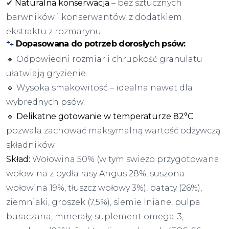
✔
Naturalna konserwacja
– bez sztucznych
barwników i konserwantów, z dodatkiem
ekstraktu z rozmarynu.
🐾
Dopasowana do potrzeb dorosłych psów:
🔹 Odpowiedni rozmiar i chrupkość granulatu
ułatwiają gryzienie.
🔹 Wysoka smakowitość – idealna nawet dla
wybrednych psów.
🔹
Delikatne gotowanie w temperaturze 82°C
pozwala zachować maksymalną wartość odżywczą
składników.
Skład:
Wołowina 50% (w tym swiezo przygotowana
wołowina z bydła rasy Angus 28%, suszona
wołowina 19%, tłuszcz wołowy 3%), bataty (26%),
ziemniaki, groszek (7,5%), siemie lniane, pulpa
buraczana, minerały, suplement omega-3,