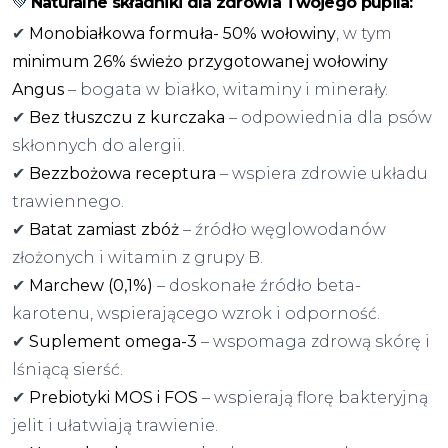
💚
Naturalne składniki dla zdrowia Twojego pupila:
✔
Monobiałkowa formuła-
50% wołowiny
, w tym
minimum 26% świeżo przygotowanej wołowiny
Angus
– bogata w białko, witaminy i minerały.
✔
Bez tłuszczu z kurczaka
– odpowiednia dla psów
skłonnych do alergii.
✔
Bezzbożowa receptura
– wspiera zdrowie układu
trawiennego.
✔
Batat zamiast zbóż
– źródło węglowodanów
złożonych i witamin z grupy B.
✔
Marchew (0,1%)
– doskonałe źródło beta-
karotenu, wspierającego wzrok i odporność.
✔
Suplement omega-3
– wspomaga zdrową skórę i
lśniącą sierść.
✔
Prebiotyki MOS i FOS
– wspierają florę bakteryjną
jelit i ułatwiają trawienie.