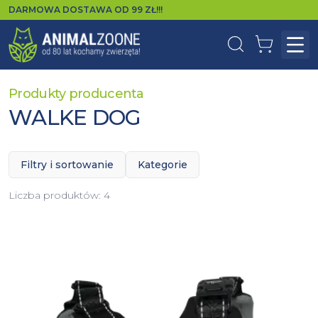
DARMOWA DOSTAWA OD
99
ZŁ!!!
Wyszukaj
Koszyk
Otw
Produkty producenta
WALKE DOG
Filtry i sortowanie
Kategorie
Liczba produktów:
4