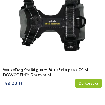
WalkeDog Szelki guard "Alius" dla psa z PSIM
Zobacz produkt
DOWODEM™ Rozmiar M
149,00 zł
Do koszyka