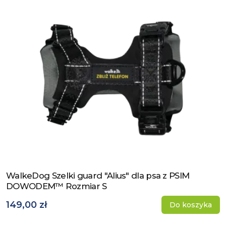
WalkeDog Szelki guard "Alius" dla psa z PSIM
Zobacz produkt
DOWODEM™ Rozmiar S
149,00 zł
Do koszyka