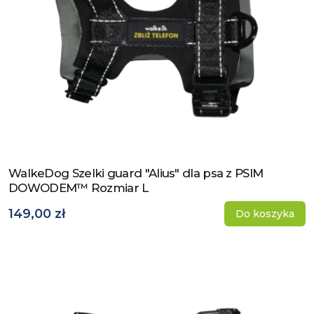
WalkeDog Szelki guard "Alius" dla psa z PSIM
Zobacz produkt
DOWODEM™ Rozmiar L
149,00 zł
Do koszyka