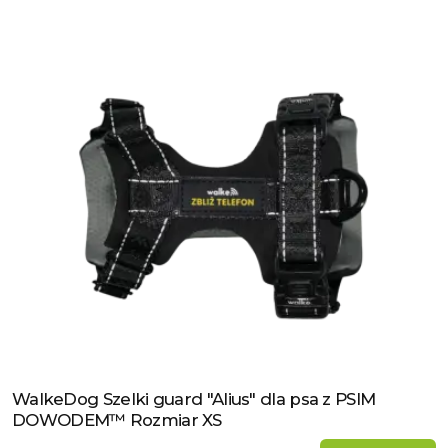
WalkeDog Szelki guard "Alius" dla psa z PSIM
Zobacz produkt
DOWODEM™ Rozmiar XS