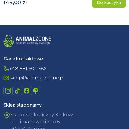
149,00 zł
Do koszyka
Dane kontaktowe
+48 881 600 366
sklep@animalzoone.pl
Sklep stacjonarny
Sklep zoologiczny Kraków
ul. Limanowskiego 6
30-534 Kraków