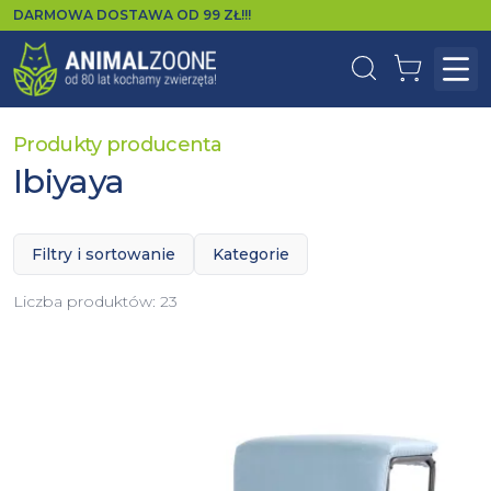
DARMOWA DOSTAWA OD
99
ZŁ!!!
Wyszukaj
Koszyk
Otw
Produkty producenta
Ibiyaya
Filtry i sortowanie
Kategorie
Liczba produktów:
23