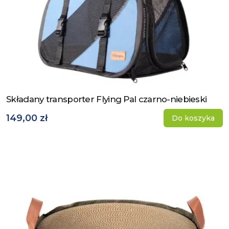
Składany transporter Flying Pal czarno-niebieski
Zobacz produkt
149,00 zł
Do koszyka