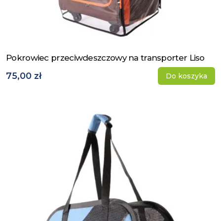
Pokrowiec przeciwdeszczowy na transporter Liso
Zobacz produkt
75,00 zł
Do koszyka