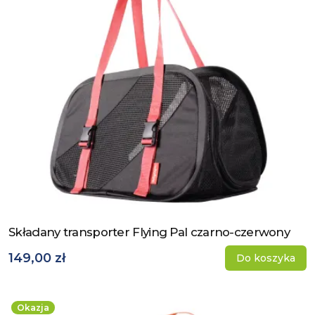
Składany transporter Flying Pal czarno-czerwony
Zobacz produkt
149,00 zł
Do koszyka
Okazja