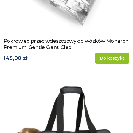
Pokrowiec przeciwdeszczowy do wózków Monarch
Zobacz produkt
Premium, Gentle Giant, Cleo
145,00 zł
Do koszyka