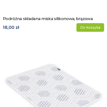
Podróżna składana miska silikonowa, brązowa
Zobacz produkt
18,00 zł
Do koszyka