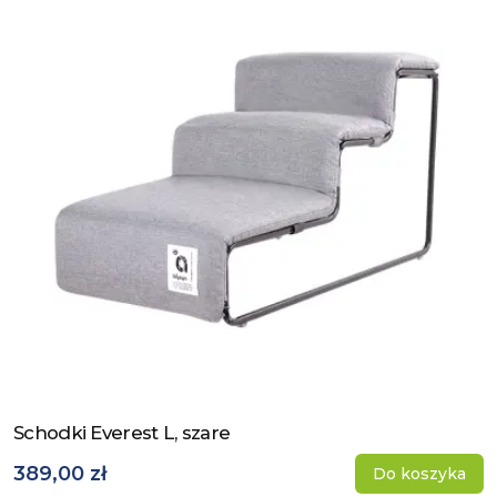
Schodki Everest L, szare
Zobacz produkt
389,00 zł
Do koszyka