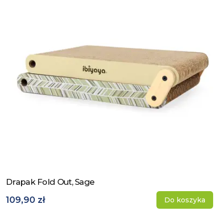
Drapak Fold Out, Sage
Zobacz produkt
109,90 zł
Do koszyka