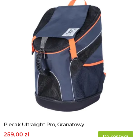
Plecak Ultralight Pro, Granatowy
Zobacz produkt
259,00 zł
Do koszyka