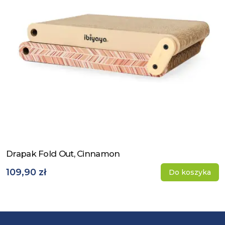
Drapak Fold Out, Cinnamon
Zobacz produkt
109,90 zł
Do koszyka