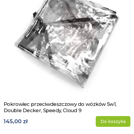
Pokrowiec przeciwdeszczowy do wózków 5w1,
Zobacz produkt
Double Decker, Speedy, Cloud 9
145,00 zł
Do koszyka