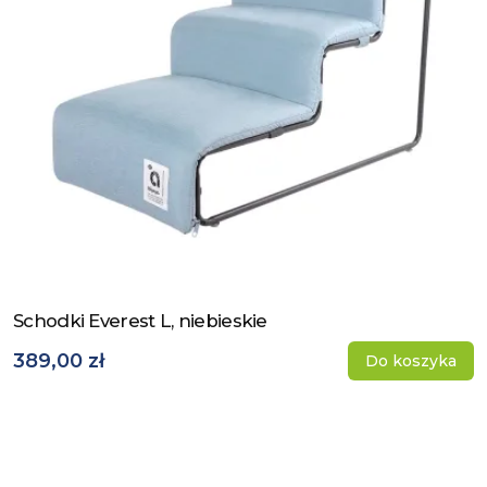
Schodki Everest L, niebieskie
Zobacz produkt
389,00 zł
Do koszyka