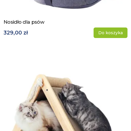
Nosidło dla psów
Zobacz produkt
329,00 zł
Do koszyka