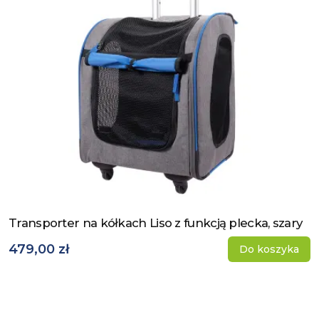
Transporter na kółkach Liso z funkcją plecka, szary
Zobacz produkt
479,00 zł
Do koszyka