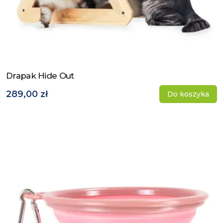
Drapak Hide Out
Zobacz produkt
289,00 zł
Do koszyka