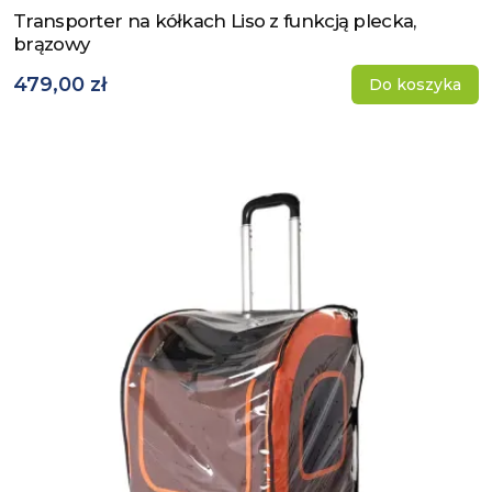
Transporter na kółkach Liso z funkcją plecka,
Zobacz produkt
brązowy
479,00 zł
Do koszyka