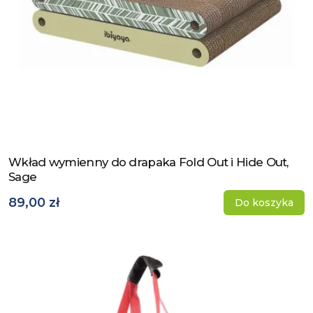
Wkład wymienny do drapaka Fold Out i Hide Out,
Zobacz produkt
Sage
89,00 zł
Do koszyka