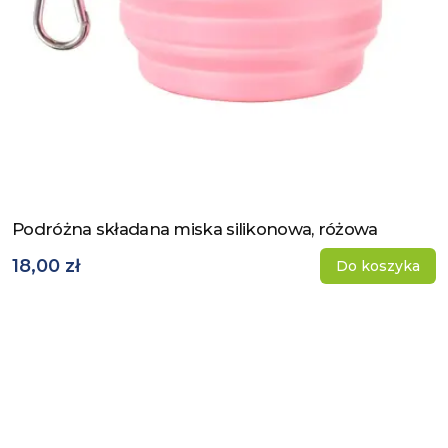
Podróżna składana miska silikonowa, różowa
Zobacz produkt
18,00 zł
Do koszyka