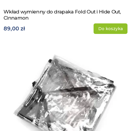
Wkład wymienny do drapaka Fold Out i Hide Out,
Zobacz produkt
Cinnamon
89,00 zł
Do koszyka