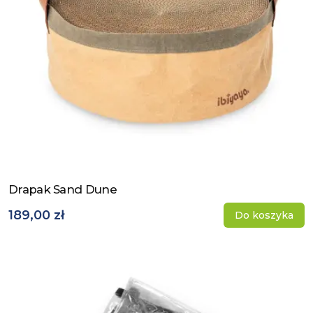
Drapak Sand Dune
Zobacz produkt
189,00 zł
Do koszyka