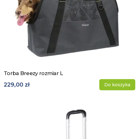
Torba Breezy rozmiar L
Zobacz produkt
229,00 zł
Do koszyka