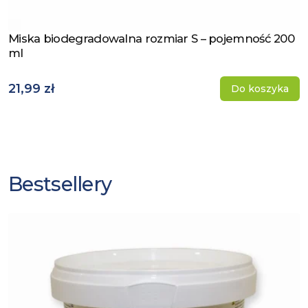
Miska biodegradowalna rozmiar S – pojemność 200
Zobacz produkt
ml
21,99 zł
Do koszyka
Bestsellery