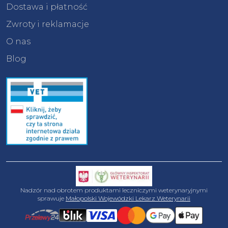
Dostawa i płatność
Zwroty i reklamacje
O nas
Blog
Nadzór nad obrotem produktami leczniczymi weterynaryjnymi
sprawuje
Małopolski Wojewódzki Lekarz Weterynarii