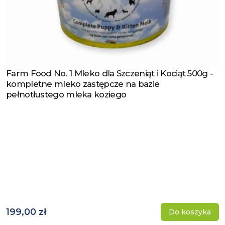
Farm Food No. 1 Mleko dla Szczeniąt i Kociąt 500g -
Zobacz produkt
kompletne mleko zastępcze na bazie
pełnotłustego mleka koziego
199,00 zł
Do koszyka