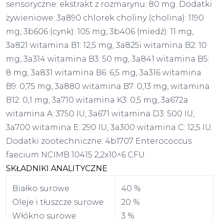
sensoryczne: ekstrakt z rozmarynu: 80 mg. Dodatki
żywieniowe: 3a890 chlorek choliny (cholina): 1190
mg, 3b606 (cynk): 105 mg, 3b406 (miedź): 11 mg,
3a821 witamina B1: 12,5 mg, 3a825i witamina B2: 10
mg, 3a314 witamina B3: 50 mg, 3a841 witamina B5:
8 mg, 3a831 witamina B6: 6,5 mg, 3a316 witamina
B9: 0,75 mg, 3a880 witamina B7: 0,13 mg, witamina
B12: 0,1 mg, 3a710 witamina K3: 0,5 mg, 3a672a
witamina A: 3750 IU, 3a671 witamina D3: 500 IU,
3a700 witamina E: 290 IU, 3a300 witamina C: 12,5 IU.
Dodatki zootechniczne: 4b1707 Enterococcus
faecium NCIMB 10415 2,2x10^6 CFU.
SKŁADNIKI ANALITYCZNE
Białko surowe
40 %
Oleje i tłuszcze surowe
20 %
Włókno surowe
3 %