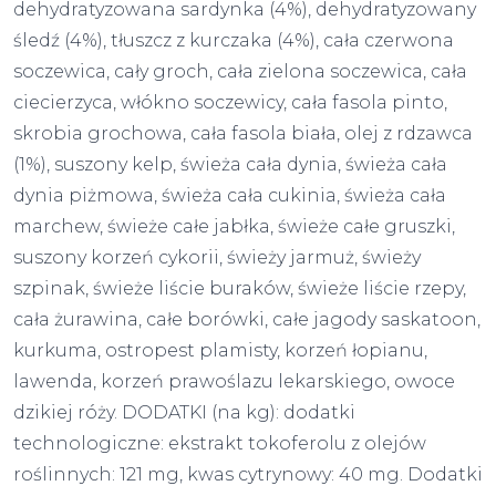
dehydratyzowana sardynka (4%), dehydratyzowany
śledź (4%), tłuszcz z kurczaka (4%), cała czerwona
soczewica, cały groch, cała zielona soczewica, cała
ciecierzyca, włókno soczewicy, cała fasola pinto,
skrobia grochowa, cała fasola biała, olej z rdzawca
(1%), suszony kelp, świeża cała dynia, świeża cała
dynia piżmowa, świeża cała cukinia, świeża cała
marchew, świeże całe jabłka, świeże całe gruszki,
suszony korzeń cykorii, świeży jarmuż, świeży
szpinak, świeże liście buraków, świeże liście rzepy,
cała żurawina, całe borówki, całe jagody saskatoon,
kurkuma, ostropest plamisty, korzeń łopianu,
lawenda, korzeń prawoślazu lekarskiego, owoce
dzikiej róży. DODATKI (na kg): dodatki
technologiczne: ekstrakt tokoferolu z olejów
roślinnych: 121 mg, kwas cytrynowy: 40 mg. Dodatki