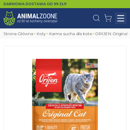
DARMOWA DOSTAWA OD
99
ZŁ!!!
Wyszukaj
Koszyk
Otw
Strona Główna
Koty
Karma sucha dla kota
ORIJEN Original 