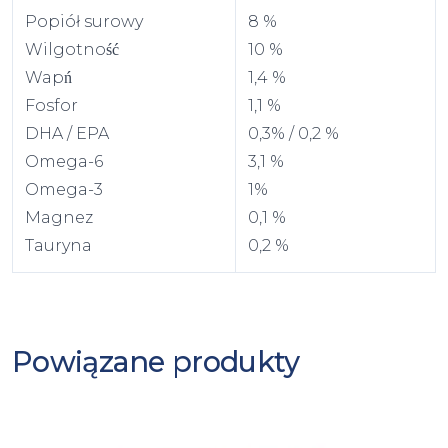
Popiół surowy
8 %
Wilgotność
10 %
Wapń
1,4 %
Fosfor
1,1 %
DHA / EPA
0,3% / 0,2 %
Omega-6
3,1 %
Omega-3
1%
Magnez
0,1 %
Tauryna
0,2 %
Powiązane produkty