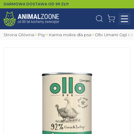
DARMOWA DOSTAWA OD
99
ZŁ!!!
Wyszukaj
Koszyk
Otw
Strona Główna
Psy
Karma mokra dla psa
Ollo Umami Gęś i