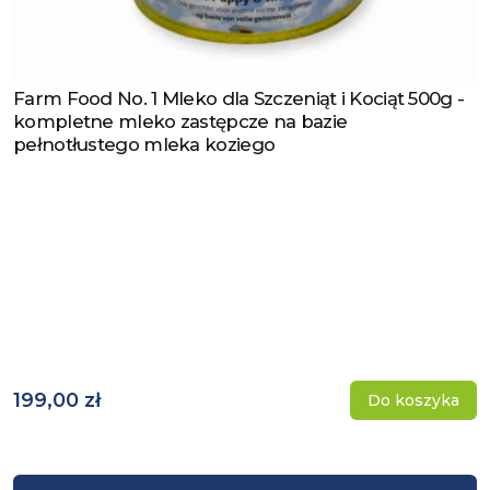
Farm Food No. 1 Mleko dla Szczeniąt i Kociąt 500g -
Zobacz produkt
kompletne mleko zastępcze na bazie
pełnotłustego mleka koziego
199,00 zł
Do koszyka