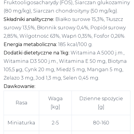
Fruktooligosacharydy (FOS), Siarczan glukozaminy
(80 mg/kg), Siarczan chondroityny (50 mg/kg).
Składniki analityczne:
Białko surowe 15,3%, Tłuszcz
surowy 13,5%, Błonnik surowy 0,4%, Popiół surowy
2,85%, Wilgotność 63%, Wapń 0,35%, Fosfor 0,26%.
Energia metaboliczna:
185 kcal/100 g.
Dodatki dietetyczne na 1kg:
Witamina A 5000 j.m.,
Witamina D3 500 j.m., Witamina E 50 mg, Biotyna
105,5 μg, Cynk 20 mg, Miedź 5 mg, Mangan 5 mg,
Żelazo 3 mg, Jod 1,3 mg, Selen 0,45 mg.
Dawkowanie:
Waga
Dzienne spożycie
Rasa
[kg]
[g]
Miniaturka
2-5
80-160