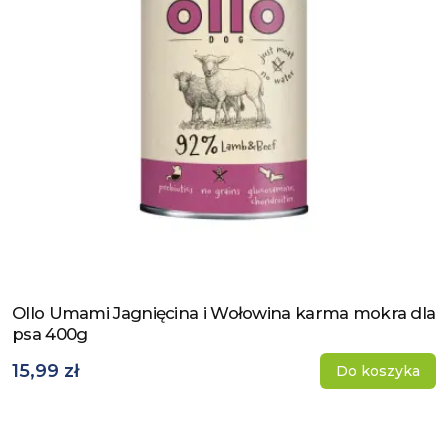
Ollo Umami Jagnięcina i Wołowina karma mokra dla
Zobacz produkt
psa 400g
15,99 zł
Do koszyka