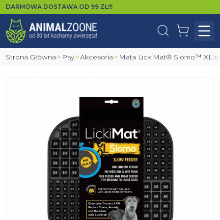
DARMOWA DOSTAWA OD
99
ZŁ!!!
Wyszukaj
Koszyk
Otw
Strona Główna
Psy
Akcesoria
Mata LickiMat® Slomo™ XL c