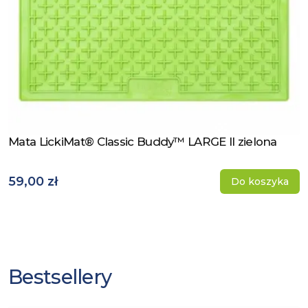
Mata LickiMat® Classic Buddy™ LARGE II zielona
Zobacz produkt
59,00 zł
Do koszyka
Bestsellery