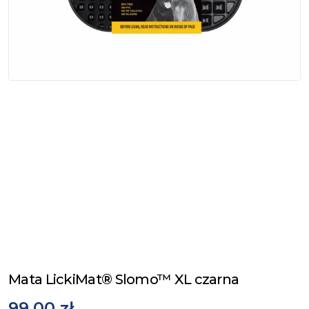
Mata LickiMat® Slomo™ XL czarna
99,00 zł