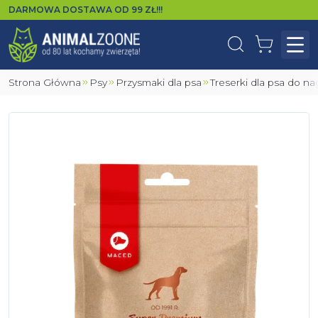
DARMOWA DOSTAWA OD
99
ZŁ!!!
Wyszukaj
Koszyk
Otw
Strona Główna
Psy
Przysmaki dla psa
Treserki dla psa do n