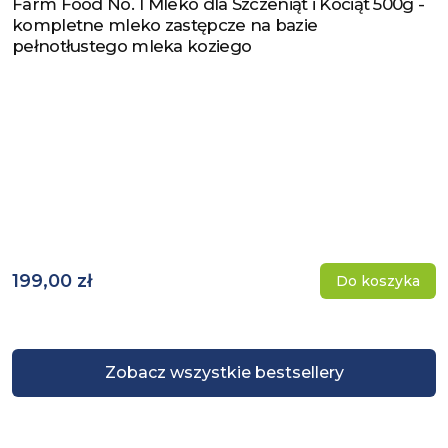
Farm Food No. 1 Mleko dla Szczeniąt i Kociąt 500g -
Zobacz produkt
kompletne mleko zastępcze na bazie
pełnotłustego mleka koziego
199,00 zł
Do koszyka
Zobacz wszystkie bestsellery