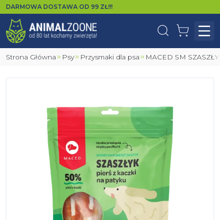
DARMOWA DOSTAWA OD
99
ZŁ!!!
Wyszukaj
Koszyk
Otw
Strona Główna
Psy
Przysmaki dla psa
MACED SM SZASZŁY