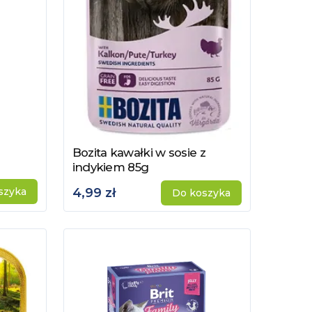
Bozita kawałki w sosie z
Zobacz produkt
indykiem 85g
szyka
4,99 zł
Do koszyka