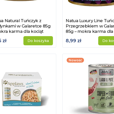
a Natural Tuńczyk z
Natua Luxury Line Tuńc
acz produkt
Zobacz produkt
dynkami w Galaretce 85g
Przegrzebkiem w Gala
kra karma dla kociąt
85g – mokra karma dla
 zł
8,99 zł
Do koszyka
Do ko
Nowość