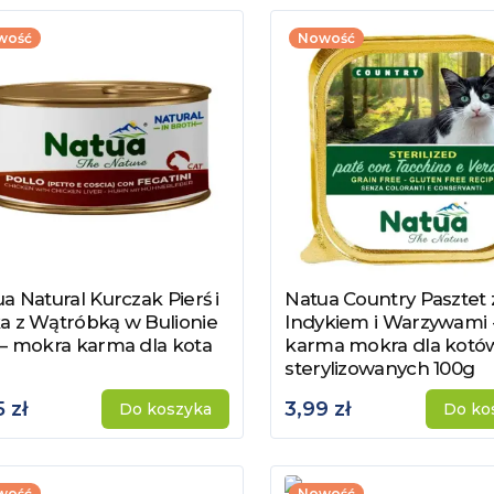
h wariantach smakowych, gdzie możemy wybierać spośród kilku
wość
Nowość
ywszy na dziczyźnie, a także kilku gatunków ryb i owoców morz
a oraz rodzaju mięsa istotne jest czy mokra karma jest w sosie
wane kociętom, kotom dorosłym, kotom sterylizowanym i ka
ana w sklepie internetowym AnimalZoone sprawi, że codzienna d
ć coś wyjątkowego nawet dla wybrednego kociaka.
a Natural Kurczak Pierś i
Natua Country Pasztet 
acz produkt
Zobacz produkt
a z Wątróbką w Bulionie
Indykiem i Warzywami 
– mokra karma dla kota
karma mokra dla kotó
sterylizowanych 100g
 zł
3,99 zł
Do koszyka
Do ko
wość
Nowość