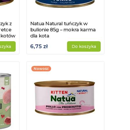
zyk z
Natua Natural tuńczyk w
Zobacz produkt
retce
bulionie 85g – mokra karma
 kotów
dla kota
6,75 zł
szyka
Do koszyka
Nowość