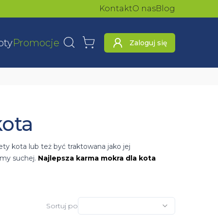
Kontakt
O nas
Blog
oty
Promocje
Zaloguj się
Wyszukaj
Koszyk
kota
y kota lub też być traktowana jako jej
rmy suchej.
Najlepsza karma mokra dla kota
nia np. 400g. Pamiętajmy, że bardzo często koty są
 przekonać się co lubi nasz futrzak. Dlatego też w
Sortuj po
sztetów czy kawałków. Każda z formy występuje w