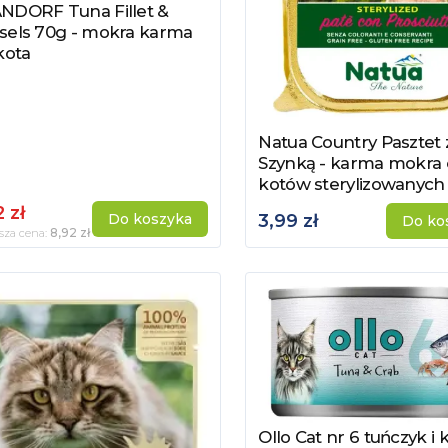
NDORF Tuna Fillet &
acz produkt
sels 70g - mokra karma
kota
Natua Country Pasztet 
Zobacz produkt
Szynką - karma mokra 
kotów sterylizowanych
 zł
Do koszyka
3,99 zł
Do ko
8,92 zł
sza cena:
Ollo Cat nr 6 tuńczyk i 
Zobacz produkt