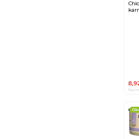
Chi
kar
8,92
Najniż
Oka