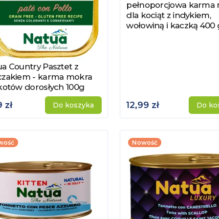
pełnoporcjowa karma
dla kociąt z indykiem,
wołowiną i kaczką 400 
a Country Pasztet z
acz produkt
czakiem - karma mokra
kotów dorosłych 100g
 zł
12,99 zł
Do koszyka
Do ko
wość
Nowość