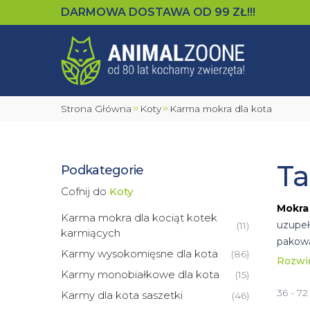
DARMOWA DOSTAWA OD
99
ZŁ!!!
Strona Główna
Koty
Karma mokra dla kota
Ta
Podkategorie
Cofnij do
Koty
Mokra
Karma mokra dla kociąt kotek
uzupeł
(
11
)
karmiących
pakowa
Karmy wysokomięsne dla kota
(
86
)
Znajdz
Rozwi
Karmy monobiałkowe dla kota
(
15
)
Dla wł
wybred
36 - 7
Karmy dla kota saszetki
(
46
)
zależn