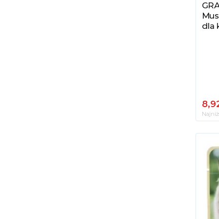
GRA
Zob
Mus
dla 
8,92
Najniż