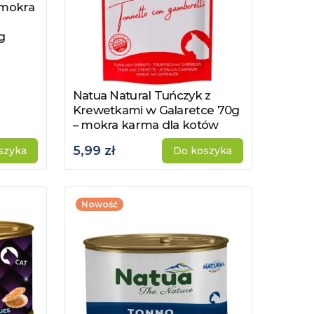
 mokra
g
Natua Natural Tuńczyk z
Zobacz produkt
Krewetkami w Galaretce 70g
– mokra karma dla kotów
5,99 zł
szyka
Do koszyka
Nowość