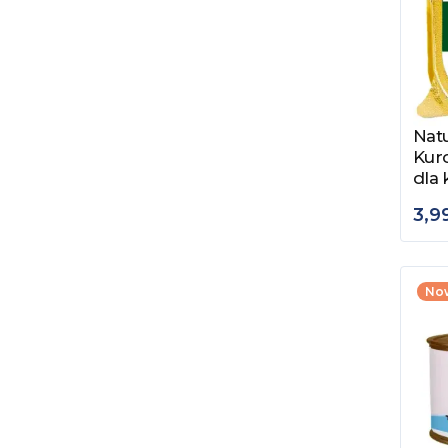
Natu
Zob
Kur
dla 
3,99
No