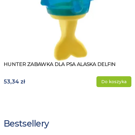
HUNTER ZABAWKA DLA PSA ALASKA DELFIN
Zobacz produkt
53,34 zł
Do koszyka
Bestsellery