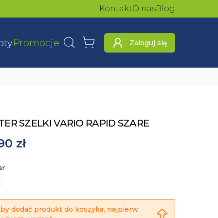
Kontakt
O nas
Blog
oty
Promocje
Zaloguj się
Wyszukaj
Koszyk
ER SZELKI VARIO RAPID SZARE
90 zł
ar
by dodać produkt do koszyka, najpierw