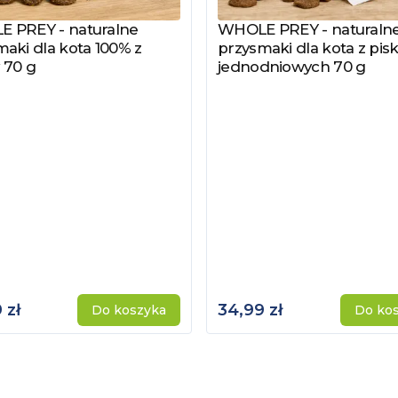
 PREY - naturalne
WHOLE PREY - naturaln
z produkt
Zobacz produkt
aki dla kota 100% z
przysmaki dla kota z pisk
 70 g
jednodniowych 70 g
 zł
34,99 zł
Do koszyka
Do ko