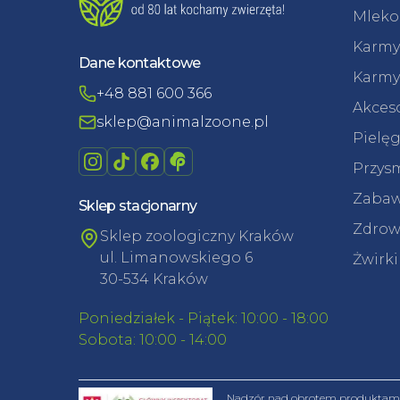
Mleko 
Karmy
Dane kontaktowe
Karmy
+48 881 600 366
Akceso
sklep@animalzoone.pl
Pielęg
Przysm
Zabaw
Sklep stacjonarny
Zdrowi
Sklep zoologiczny Kraków
ul. Limanowskiego 6
Żwirki
30-534 Kraków
Poniedziałek - Piątek: 10:00 - 18:00
Sobota: 10:00 - 14:00
Nadzór nad obrotem produktami 