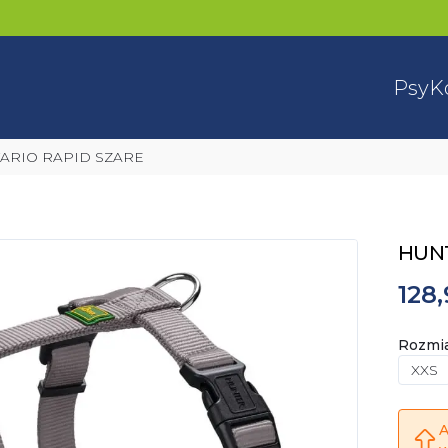
Psy
K
 VARIO RAPID SZARE
HUNT
128,
Rozmi
XXS
A