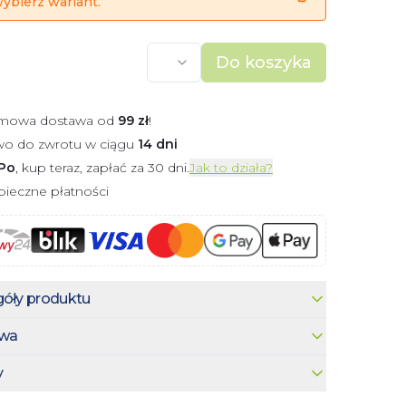
ybierz wariant.
Do koszyka
mowa dostawa od
99
zł
!
wo do zwrotu w ciągu
14 dni
Po
, kup teraz, zapłać za 30 dni.
Jak to działa?
ieczne płatności
óły produktu
wa
y