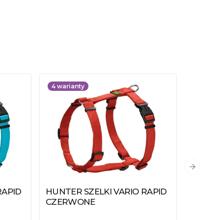
4
warianty
4
waria
Następn
RAPID
HUNTER SZELKI VARIO RAPID
HUNTE
Zobacz produkt
Zobacz
CZERWONE
POMA