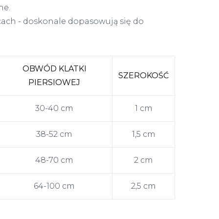
ne.
scach - doskonale dopasowują się do
OBWÓD KLATKI
SZEROKOŚĆ
PIERSIOWEJ
30-40 cm
1 cm
38-52 cm
1,5 cm
48-70 cm
2 cm
64-100 cm
2,5 cm