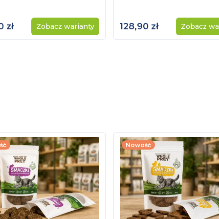
0 zł
128,90 zł
Zobacz warianty
Zobacz wa
ść
Nowość