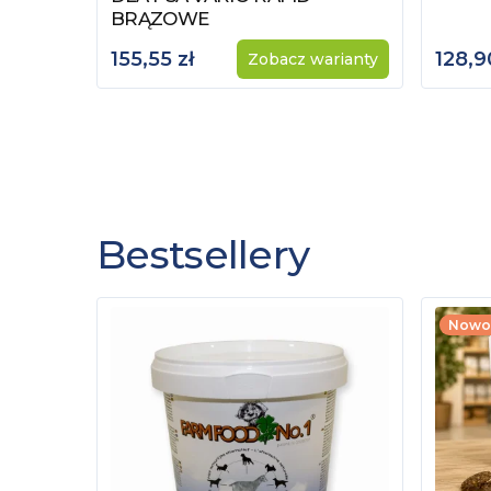
BRĄZOWE
155,55 zł
128,9
Zobacz warianty
Bestsellery
Nowo