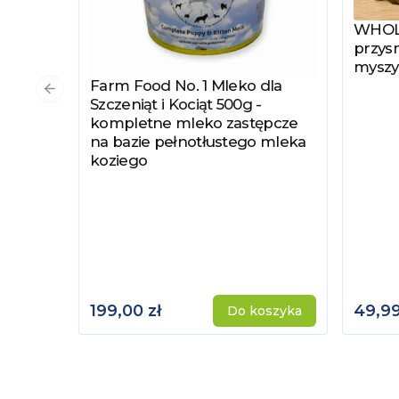
WHOLE
Zobac
przysm
myszy
Farm Food No. 1 Mleko dla
Zobacz produkt
Poprzedni slajd
Szczeniąt i Kociąt 500g -
kompletne mleko zastępcze
na bazie pełnotłustego mleka
koziego
199,00 zł
49,99
Do koszyka