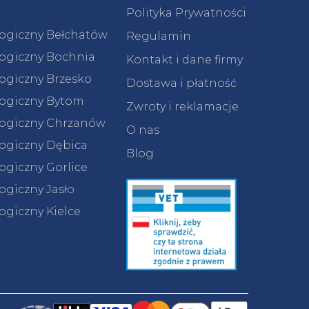
Polityka Prywatności
logiczny Bełchatów
Regulamin
logiczny Bochnia
Kontakt i dane firmy
logiczny Brzesko
Dostawa i płatność
logiczny Bytom
Zwroty i reklamacje
logiczny Chrzanów
O nas
logiczny Dębica
Blog
ogiczny Gorlice
ogiczny Jasło
ogiczny Kielce