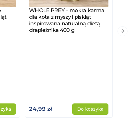
e
WHOLE PREY – mokra karma
Zobacz produkt
ląt
dla kota z myszy i piskląt
inspirowana naturalną dietą
drapieżnika 400 g
PYSZKA
Zobacz
Następn
Hydrol
Specjal
Kotów 
Kastro
24,99 zł
115,00 
szyka
Do koszyka