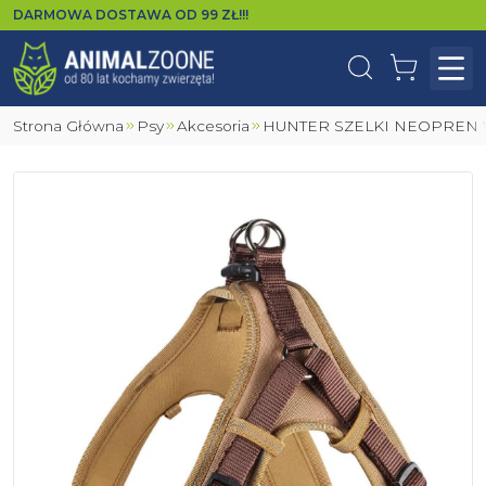
DARMOWA DOSTAWA OD
99
ZŁ!!!
Wyszukaj
Koszyk
Otw
Strona Główna
Psy
Akcesoria
HUNTER SZELKI NEOPRE