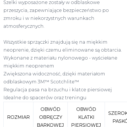
Szelki wyposażone zostały w odblaskowe
przeszycia, zapewniające bezpieczeństwo po
zmroku i w niekorzystnych warunkach
atmosferycznych.
Wszystkie sprzączki znajdują się na miękkim
neoprenie, dzięki czemu eliminowane są obtarcia.
Wykonane z materiału nylonowego - wyściełane
miękkim neoprenem
Zwiększona widoczność, dzięki materiałom
odblaskowym 3M™ Scotchlite™
Regulacja pasa na brzuchu i klatce piersiowej
Idealne do spacerów oraz treningu
OBWÓD
OBWÓD
SZERO
ROZMIAR
OBRĘCZY
KLATKI
PASK
BARKOWEJ
PIERSIOWEJ