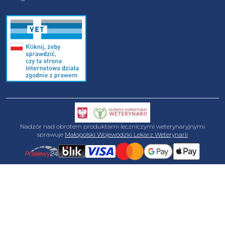
Nadzór nad obrotem produktami leczniczymi weterynaryjnymi
sprawuje
Małopolski Wojewódzki Lekarz Weterynarii