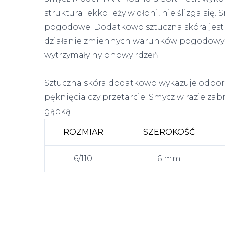
struktura lekko leży w dłoni, nie ślizga si
pogodowe. Dodatkowo sztuczna skóra jes
działanie zmiennych warunków pogodowych
wytrzymały nylonowy rdzeń.
Sztuczna skóra dodatkowo wykazuje odpor
pęknięcia czy przetarcie. Smycz w razie za
gąbką.
ROZMIAR
SZEROKOŚĆ
6/110
6 mm