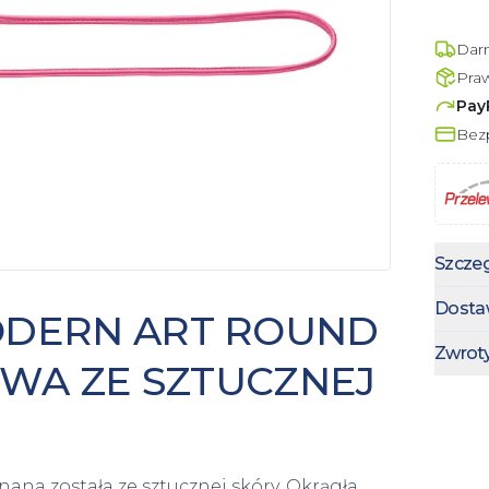
Dar
Pra
Pay
Bezp
Szczeg
Dosta
ODERN ART ROUND
Zwrot
OWA ZE SZTUCZNEJ
ana została ze sztucznej skóry. Okrągła