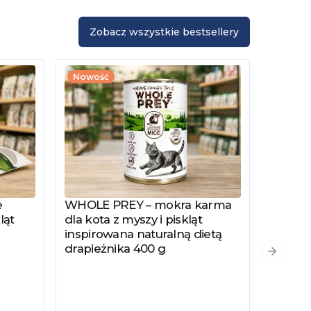
Zobacz wszystkie bestsellery
Nowość
e
WHOLE PREY – mokra karma
Zobacz produkt
ląt
dla kota z myszy i piskląt
inspirowana naturalną dietą
drapieżnika 400 g
PYSZKA
Zobacz
Następn
Hydrol
Specjal
Kotów 
Kastro