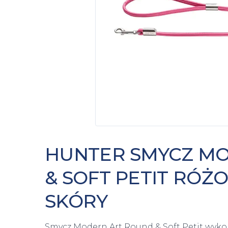
HUNTER SMYCZ M
& SOFT PETIT RÓŻ
SKÓRY
Smycz Modern Art Round & Soft Petit wykon