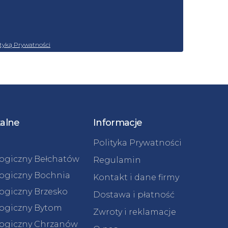
ityką Prywatności
kalne
Informacje
Polityka Prywatności
logiczny Bełchatów
Regulamin
logiczny Bochnia
Kontakt i dane firmy
logiczny Brzesko
Dostawa i płatność
logiczny Bytom
Zwroty i reklamacje
logiczny Chrzanów