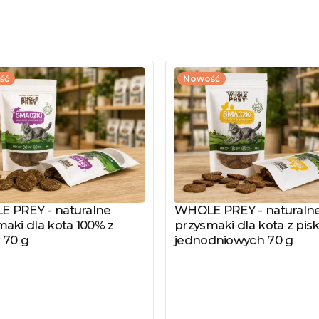
ść
Nowość
 PREY - naturalne
WHOLE PREY - naturaln
z produkt
Zobacz produkt
aki dla kota 100% z
przysmaki dla kota z pisk
 70 g
jednodniowych 70 g