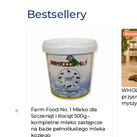
Bestsellery
Nowo
WHOLE
Zobac
przysm
myszy
Farm Food No. 1 Mleko dla
Zobacz produkt
Poprzedni slajd
Szczeniąt i Kociąt 500g -
kompletne mleko zastępcze
na bazie pełnotłustego mleka
koziego