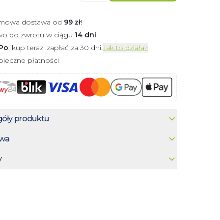
mowa dostawa od
99
zł
!
wo do zwrotu w ciągu
14 dni
Po
, kup teraz, zapłać za 30 dni.
Jak to działa?
ieczne płatności
óły produktu
wa
y