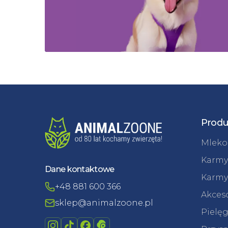
Produ
Mleko 
Karmy
Dane kontaktowe
Karmy
+48 881 600 366
Akceso
sklep@animalzoone.pl
Pielęg