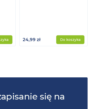
24,99 zł
115,00 
szyka
Do koszyka
zapisanie się na