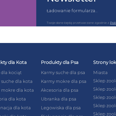
Ładowanie formularza...
Twoje dane będą przetwarzane zgodnie z
Pol
kty dla Kota
Produkty dla Psa
Strony lo
dla kociąt
Karmy suche dla psa
Miasta
Sklep zoo
 suche dla kota
Karmy mokre dla psa
Sklep zoo
 mokre dla kota
Akcesoria dla psa
Sklep zoo
ria dla kota
Ubranka dla psa
Sklep zoo
nacja dla kota
Legowiska dla psa
Sklep zoo