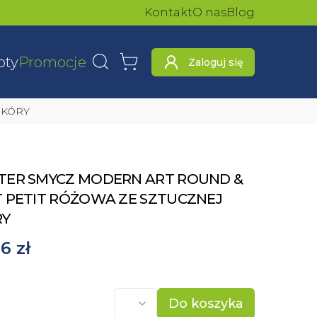
Kontakt
O nas
Blog
oty
Promocje
Zaloguj się
Wyszukaj
Koszyk
SKÓRY
TER SMYCZ MODERN ART ROUND &
 PETIT RÓŻOWA ZE SZTUCZNEJ
RY
6 zł
Do koszyka