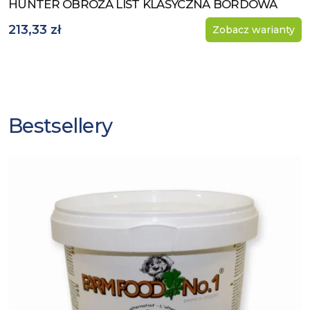
HUNTER OBROŻA LIST KLASYCZNA BORDOWA
Zobacz produkt
213,33 zł
Zobacz warianty
Bestsellery