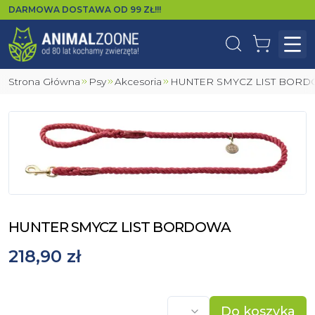
DARMOWA DOSTAWA OD
99
ZŁ!!!
Wyszukaj
Koszyk
Otw
Strona Główna
Psy
Akcesoria
HUNTER SMYCZ LIST BOR
HUNTER SMYCZ LIST BORDOWA
218,90 zł
Do koszyka