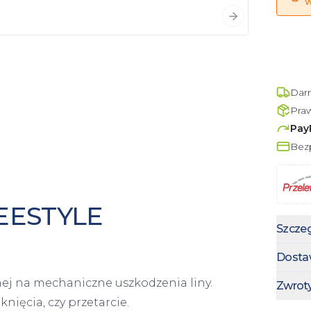
w
Następny slajd
Dar
Pra
Pay
Bezp
EESTYLE
Szczeg
Dosta
ej na mechaniczne uszkodzenia liny.
Zwrot
nięcia, czy przetarcie.