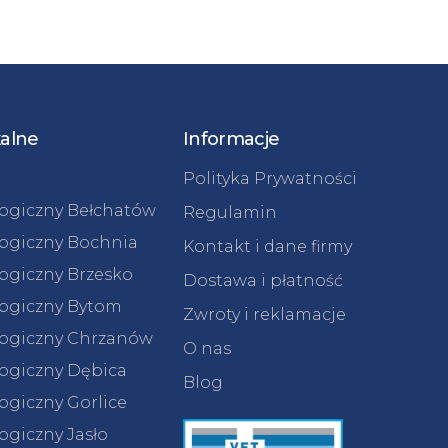
kalne
Informacje
Polityka Prywatności
logiczny Bełchatów
Regulamin
logiczny Bochnia
Kontakt i dane firmy
logiczny Brzesko
Dostawa i płatność
logiczny Bytom
Zwroty i reklamacje
logiczny Chrzanów
O nas
logiczny Dębica
Blog
ogiczny Gorlice
ogiczny Jasło