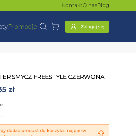
Kontakt
O nas
Blog
oty
Promocje
Zaloguj się
Wyszukaj
Koszyk
TER SMYCZ FREESTYLE CZERWONA
35 zł
ar
by dodać produkt do koszyka, najpierw