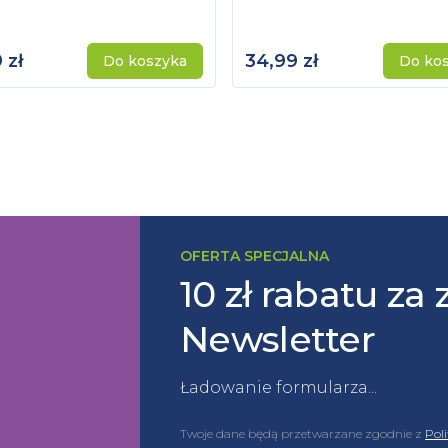
 zł
34,99 zł
Do koszyka
Do ko
OFERTA SPECJALNA
10 zł rabatu za 
Newsletter
Ładowanie formularza...
Twoje dane będą przetwarzane zgodnie z
Pol