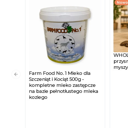
Nowo
WHOLE
Zobac
przysm
myszy
Farm Food No. 1 Mleko dla
Zobacz produkt
Poprzedni slajd
Szczeniąt i Kociąt 500g -
kompletne mleko zastępcze
na bazie pełnotłustego mleka
koziego