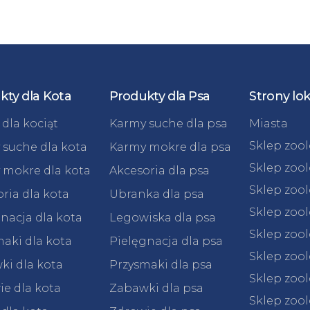
kty dla Kota
Produkty dla Psa
Strony lo
dla kociąt
Karmy suche dla psa
Miasta
Sklep zoo
 suche dla kota
Karmy mokre dla psa
Sklep zoo
 mokre dla kota
Akcesoria dla psa
Sklep zoo
ria dla kota
Ubranka dla psa
Sklep zoo
nacja dla kota
Legowiska dla psa
Sklep zoo
aki dla kota
Pielęgnacja dla psa
Sklep zoo
ki dla kota
Przysmaki dla psa
Sklep zool
e dla kota
Zabawki dla psa
Sklep zool