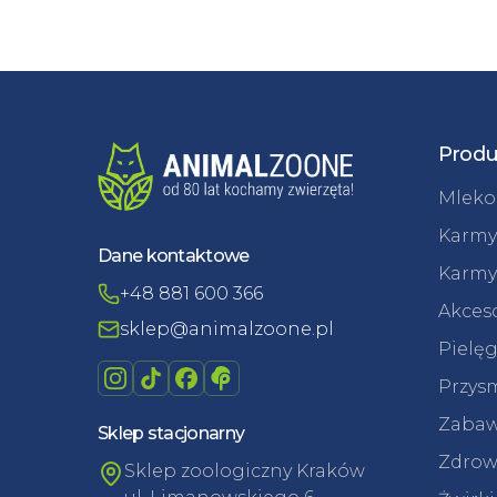
Produ
Mleko 
Karmy
Dane kontaktowe
Karmy
+48 881 600 366
Akceso
sklep@animalzoone.pl
Pielęg
Przysm
Zabaw
Sklep stacjonarny
Zdrowi
Sklep zoologiczny Kraków