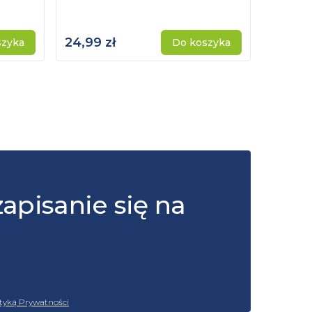
24,99 zł
115,00 
szyka
Do koszyka
zapisanie się na
ityką Prywatności