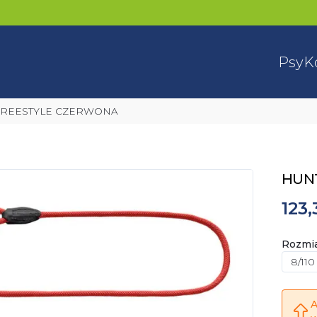
Psy
K
 FREESTYLE CZERWONA
HUN
123,
Rozmi
8/110
A