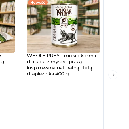
Nowość
e
WHOLE PREY – mokra karma
Zobacz produkt
ląt
dla kota z myszy i piskląt
inspirowana naturalną dietą
drapieżnika 400 g
PYSZKA
Zobacz
Następn
Hydrol
Specjal
Kotów 
Kastro