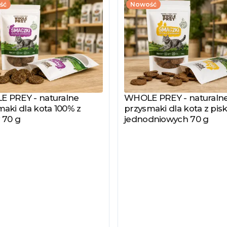
ść
Nowość
 PREY - naturalne
WHOLE PREY - naturaln
z produkt
Zobacz produkt
aki dla kota 100% z
przysmaki dla kota z pisk
 70 g
jednodniowych 70 g