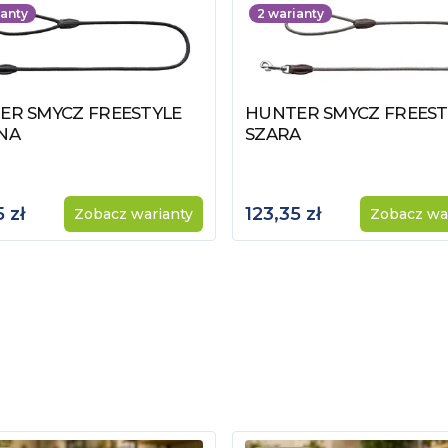
anty
2
warianty
ER SMYCZ FREESTYLE
HUNTER SMYCZ FREEST
z produkt
Zobacz produkt
NA
SZARA
 zł
123,35 zł
Zobacz warianty
Zobacz wa