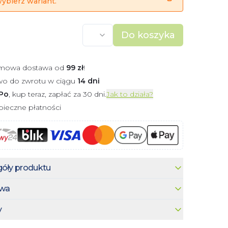
ybierz wariant.
Do koszyka
mowa dostawa od
99
zł
!
wo do zwrotu w ciągu
14 dni
Po
, kup teraz, zapłać za 30 dni.
Jak to działa?
ieczne płatności
óły produktu
wa
y