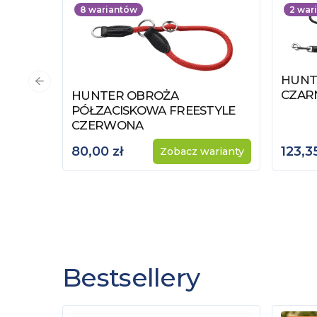
8
wariantów
2
wari
HUNT
Zobac
Poprzedni slajd
CZAR
HUNTER OBROŻA
Zobacz produkt
PÓŁZACISKOWA FREESTYLE
CZERWONA
80,00 zł
123,35
Zobacz warianty
Bestsellery