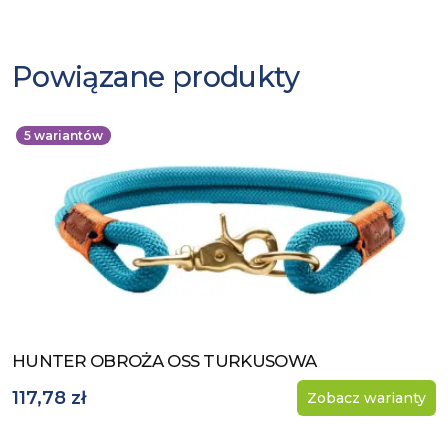
Powiązane produkty
5
wariantów
HUNTER OBROŻA OSS TURKUSOWA
Zobacz produkt
117,78 zł
Zobacz warianty