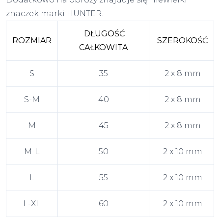
znaczek marki HUNTER.
DŁUGOŚĆ
ROZMIAR
SZEROKOŚĆ
CAŁKOWITA
S
35
2 x 8 mm
S-M
40
2 x 8 mm
M
45
2 x 8 mm
M-L
50
2 x 10 mm
L
55
2 x 10 mm
L-XL
60
2 x 10 mm