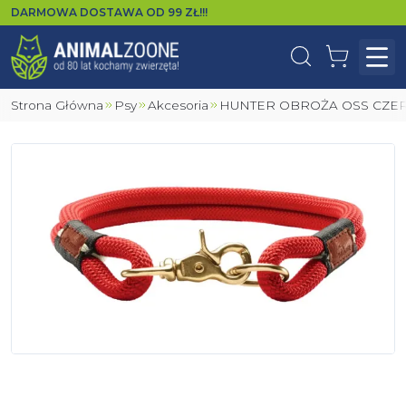
DARMOWA DOSTAWA OD
99
ZŁ!!!
Wyszukaj
Koszyk
Otw
Strona Główna
Psy
Akcesoria
HUNTER OBROŻA OSS CZ