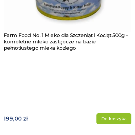
Farm Food No. 1 Mleko dla Szczeniąt i Kociąt 500g -
Zobacz produkt
kompletne mleko zastępcze na bazie
pełnotłustego mleka koziego
199,00 zł
Do koszyka