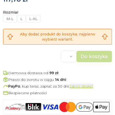
Rozmiar
M-L
L
L-XL
Aby dodać produkt do koszyka, najpierw
wybierz wariant.
Do koszyka
Darmowa dostawa od
99
zł
!
Prawo do zwrotu w ciągu
14 dni
PayPo
, kup teraz, zapłać za 30 dni.
Jak to działa?
Bezpieczne płatności