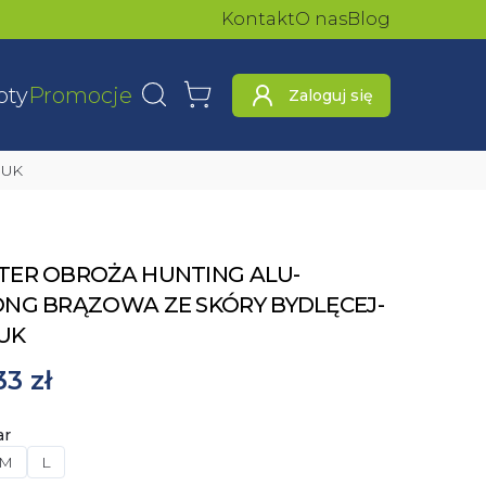
Kontakt
O nas
Blog
oty
Promocje
Zaloguj się
Wyszukaj
Koszyk
BUK
TER OBROŻA HUNTING ALU-
NG BRĄZOWA ZE SKÓRY BYDLĘCEJ-
UK
33 zł
ar
M
L