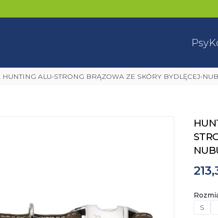
Psy
K
A HUNTING ALU-STRONG BRĄZOWA ZE SKÓRY BYDLĘCEJ-NU
HUN
STRO
NUB
213,
Rozmi
S