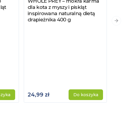
e
WHOLE PREY – mokra karma
Zobacz produkt
ląt
dla kota z myszy i piskląt
inspirowana naturalną dietą
drapieżnika 400 g
PYSZKA
Zobacz
Następn
Hydrol
Specjal
Kotów 
Kastro
24,99 zł
115,00 
szyka
Do koszyka