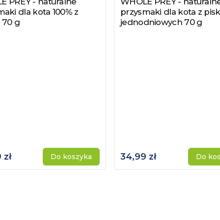
 PREY - naturalne
WHOLE PREY - naturaln
z produkt
Zobacz produkt
aki dla kota 100% z
przysmaki dla kota z pisk
 70 g
jednodniowych 70 g
 zł
34,99 zł
Do koszyka
Do ko