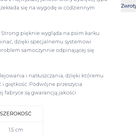
Zwrot
przekłada się na wygodę w codziennym
 Strong pięknie wygląda na psim karku.
pinać, dzięki specjalnemu systemowi
problem samoczynnie odpinającej się
ejowania i natłuszczania, dzięki któremu
 i giętkość. Podwójne przeszycia
 fabryce są gwarancją jakości
SZEROKOŚĆ
1,5 cm