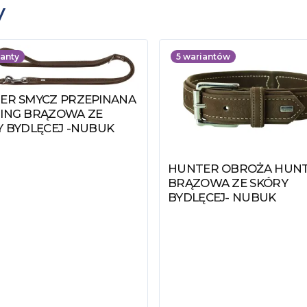
y
anty
5
wariantów
ER SMYCZ PRZEPINANA
z produkt
ING BRĄZOWA ZE
Y BYDLĘCEJ -NUBUK
HUNTER OBROŻA HUNT
Zobacz produkt
BRĄZOWA ZE SKÓRY
BYDLĘCEJ- NUBUK