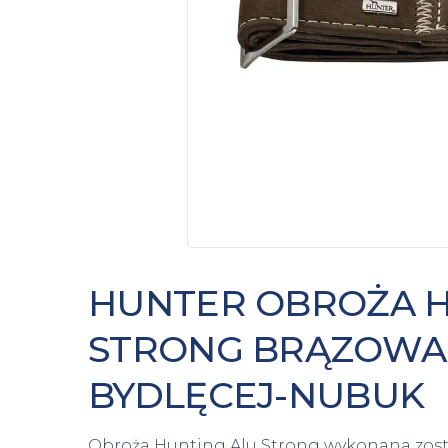
HUNTER OBROŻA H
STRONG BRĄZOWA 
BYDLĘCEJ-NUBUK
Obroża Hunting Alu Strong wykonana został