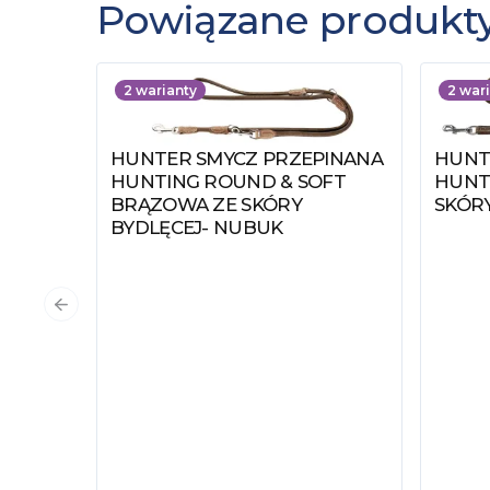
Powiązane produkt
2
warianty
2
wari
HUNTER SMYCZ PRZEPINANA
HUNT
Zobacz produkt
Zobac
HUNTING ROUND & SOFT
HUNT
BRĄZOWA ZE SKÓRY
SKÓR
BYDLĘCEJ- NUBUK
Poprzedni slajd