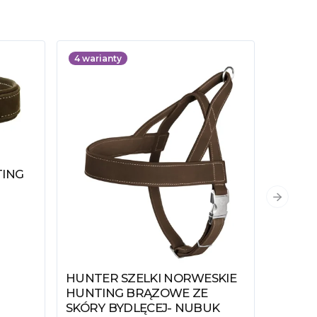
4
warianty
ING
Następn
HUNTER SZELKI NORWESKIE
Zobacz produkt
HUNTING BRĄZOWE ZE
SKÓRY BYDLĘCEJ- NUBUK