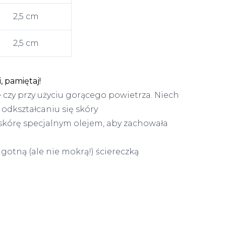
2,5 cm
2,5 cm
 pamiętaj!
e czy przy użyciu gorącego powietrza. Niech
odkształcaniu się skóry
 skórę specjalnym olejem, aby zachowała
lgotną (ale nie mokrą!) ściereczką