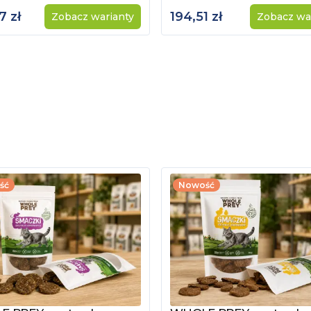
7 zł
194,51 zł
Zobacz warianty
Zobacz wa
ść
Nowość