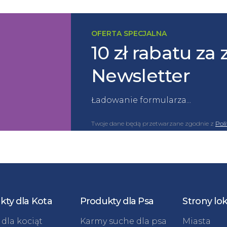
OFERTA SPECJALNA
10 zł rabatu za 
Newsletter
Ładowanie formularza...
Twoje dane będą przetwarzane zgodnie z
Pol
kty dla Kota
Produkty dla Psa
Strony lo
dla kociąt
Karmy suche dla psa
Miasta