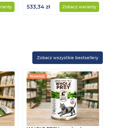
533,34 zł
rianty
Zobacz warianty
Zobacz wszystkie bestsellery
Nowość