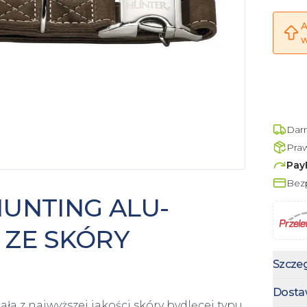
A
w
Dar
Pra
Pay
Bezp
UNTING ALU-
ZE SKÓRY
Szczeg
Dosta
a z najwyższej jakości skóry bydlęcej typu