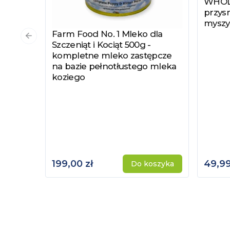
WHOLE
Zobac
przysm
myszy
Farm Food No. 1 Mleko dla
Zobacz produkt
Poprzedni slajd
Szczeniąt i Kociąt 500g -
kompletne mleko zastępcze
na bazie pełnotłustego mleka
koziego
199,00 zł
49,99
Do koszyka