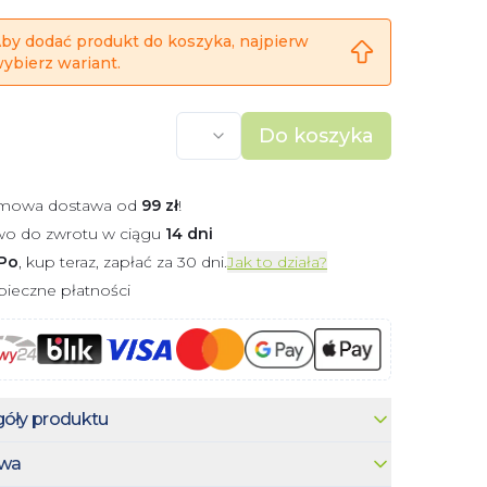
by dodać produkt do koszyka, najpierw
ybierz wariant.
Do koszyka
mowa dostawa od
99
zł
!
wo do zwrotu w ciągu
14 dni
Po
, kup teraz, zapłać za 30 dni.
Jak to działa?
ieczne płatności
óły produktu
wa