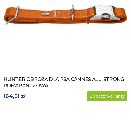
HUNTER OBROŻA DLA PSA CANNES ALU STRONG
Zobacz produkt
POMARAŃCZOWA
164,51 zł
Zobacz warianty