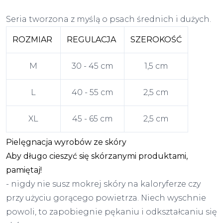
Seria tworzona z myślą o psach średnich i dużych.
ROZMIAR
REGULACJA
SZEROKOŚĆ
M
30 - 45 cm
1,5 cm
L
40 - 55 cm
2,5 cm
XL
45 - 65 cm
2,5 cm
Pielęgnacja wyrobów ze skóry
Aby długo cieszyć się skórzanymi produktami,
pamiętaj!
- nigdy nie susz mokrej skóry na kaloryferze czy
przy użyciu gorącego powietrza. Niech wyschnie
powoli, to zapobiegnie pękaniu i odkształcaniu się