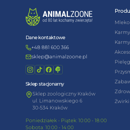
Produ
Mleko 
Karmy
Dane kontaktowe
Karmy
+48 881 600 366
Akceso
sklep@animalzoone.pl
Pielęg
Przysm
Zabaw
Sklep stacjonarny
Zdrowi
Sklep zoologiczny Kraków
ul. Limanowskiego 6
Żwirki
30-534 Kraków
Poniedziałek - Piątek: 10:00 - 18:00
Sobota: 10:00 - 14:00