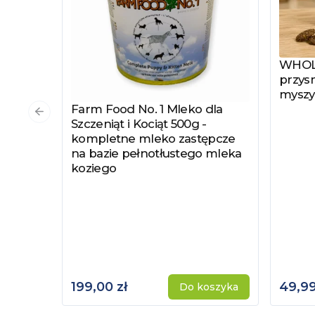
WHOLE
Zobac
przysm
myszy
Farm Food No. 1 Mleko dla
Zobacz produkt
Poprzedni slajd
Szczeniąt i Kociąt 500g -
kompletne mleko zastępcze
na bazie pełnotłustego mleka
koziego
199,00 zł
49,99
Do koszyka