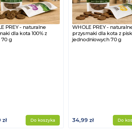
 PREY - naturalne
WHOLE PREY - naturaln
z produkt
Zobacz produkt
aki dla kota 100% z
przysmaki dla kota z pisk
 70 g
jednodniowych 70 g
 zł
34,99 zł
Do koszyka
Do ko