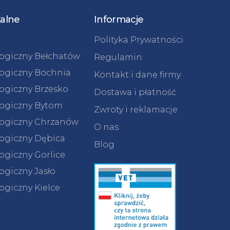
kalne
Informacje
Polityka Prywatności
logiczny Bełchatów
Regulamin
logiczny Bochnia
Kontakt i dane firmy
logiczny Brzesko
Dostawa i płatność
logiczny Bytom
Zwroty i reklamacje
logiczny Chrzanów
O nas
logiczny Dębica
Blog
ogiczny Gorlice
ogiczny Jasło
ogiczny Kielce