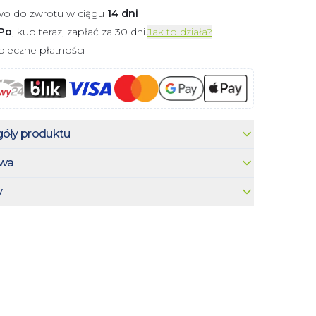
wo do zwrotu w ciągu
14 dni
Po
, kup teraz, zapłać za 30 dni.
Jak to działa?
ieczne płatności
óły produktu
wa
y