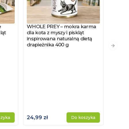
e
WHOLE PREY – mokra karma
Zobacz produkt
ląt
dla kota z myszy i piskląt
inspirowana naturalną dietą
drapieżnika 400 g
PYSZKA
Zobacz
Następn
Hydrol
Specjal
Kotów 
Kastro
24,99 zł
115,00 
szyka
Do koszyka