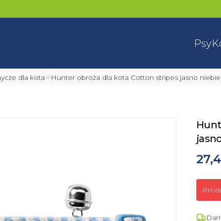
Psy
K
smycze dla kota
Hunter obroża dla kota Cotton stripes jasno niebi
Hunte
jasn
27,4
Prod
Dar