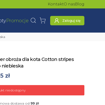
Kontakt
O nas
Blog
oty
Promocje
Zaloguj się
Wyszukaj
Koszyk
eska
r obroża dla kota Cotton stripes
o niebieska
5 zł
ukt niedostępny
mowa dostawa od
99
zł
!