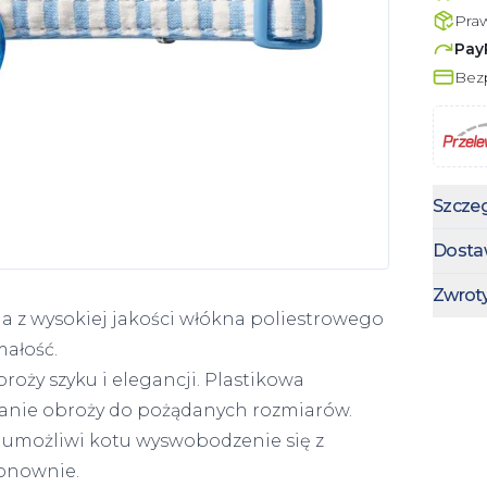
Pra
Pay
Bezp
Szczeg
Dosta
Zwrot
 z wysokiej jakości włókna poliestrowego
małość.
roży szyku i elegancji. Plastikowa
wanie obroży do pożądanych rozmiarów.
 umożliwi kotu wyswobodzenie się z
ponownie.