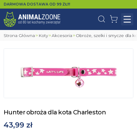
DARMOWA DOSTAWA OD
99
ZŁ!!!
Wyszukaj
Koszyk
Otw
Strona Główna
Koty
Akcesoria
Obroże, szelki i smycze dla k
Hunter obroża dla kota Charleston
43,99 zł