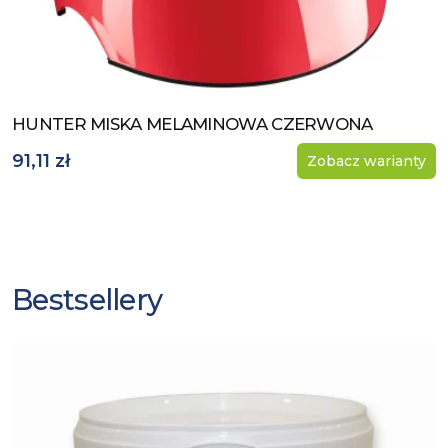
HUNTER MISKA MELAMINOWA CZERWONA
Zobacz produkt
91,11 zł
Zobacz warianty
Bestsellery