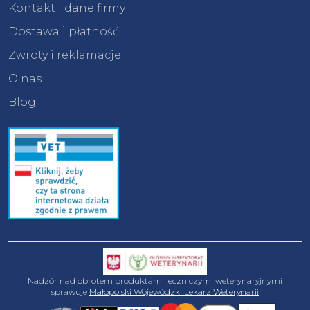
Kontakt i dane firmy
Dostawa i płatność
Zwroty i reklamacje
O nas
Blog
Nadzór nad obrotem produktami leczniczymi weterynaryjnymi
sprawuje
Małopolski Wojewódzki Lekarz Weterynarii