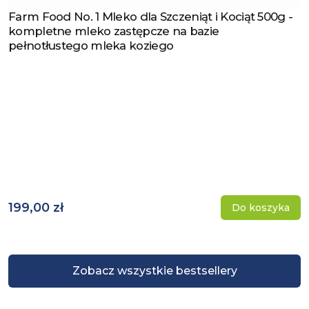
Farm Food No. 1 Mleko dla Szczeniąt i Kociąt 500g -
Zobacz produkt
kompletne mleko zastępcze na bazie
pełnotłustego mleka koziego
199,00 zł
Do koszyka
Zobacz wszystkie bestsellery