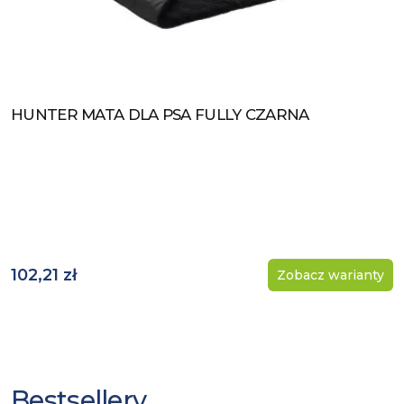
HUNTER MATA DLA PSA FULLY CZARNA
Zobacz produkt
102,21 zł
Zobacz warianty
Bestsellery