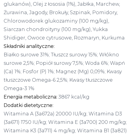
glukanów), Olej z łososia (1%), Jabłka, Marchew,
Żurawina, Jagody, Brokuły, Szpinak, Pomidory,
Chlorowodorek glukozaminy (100 mg/kg),
Siarczan chondroityny (100 mg/kg), Yukka
Shidiger, Owoce cytrusowe, Rozmaryn, Kurkuma
Składniki analityczne:
Białko surowe 31%; Tłuszcz surowy 15%; Włókno
surowe 2,5%; Popiół surowy 7,5%; Woda 6%; Wapń
(Ca) 1%; Fosfor (P) 1%; Magnez (Mg) 0,09%; Kwasy
tłuszczowe Omega-6 2,5%; Kwasy tłuszczowe
Omega-3 1%
Energia metaboliczna:
3867 kcal/kg
Dodatki dietetyczne:
Witamina A (3a672a) 20000 IU/kg; Witamina D3
(3a671) 1750 IU/kg; Witamina E (3a700) 200 mg/kg;
Witamina K3 (3a711) 4 mg/kg; Witamina B1 (3a821)