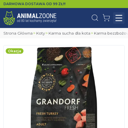
DARMOWA DOSTAWA OD
99
ZŁ!!!
Wyszukaj
Koszyk
Otw
Strona Główna
Koty
Karma sucha dla kota
Karma bezzbożow
Okazja