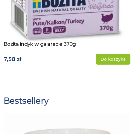
Bozita indyk w galarecie 370g
Zobacz produkt
7,58 zł
Do koszyka
Bestsellery