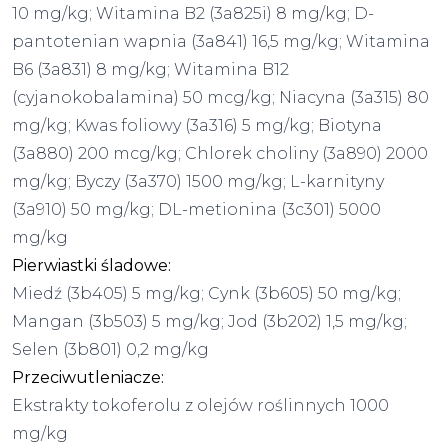
10 mg/kg; Witamina B2 (3a825i) 8 mg/kg; D-
pantotenian wapnia (3a841) 16,5 mg/kg; Witamina
B6 (3a831) 8 mg/kg; Witamina B12
(cyjanokobalamina) 50 mcg/kg; Niacyna (3a315) 80
mg/kg; Kwas foliowy (3a316) 5 mg/kg; Biotyna
(3a880) 200 mcg/kg; Chlorek choliny (3a890) 2000
mg/kg; Byczy (3a370) 1500 mg/kg; L-karnityny
(3a910) 50 mg/kg; DL-metionina (3c301) 5000
mg/kg
Pierwiastki śladowe:
Miedź (3b405) 5 mg/kg; Cynk (3b605) 50 mg/kg;
Mangan (3b503) 5 mg/kg; Jod (3b202) 1,5 mg/kg;
Selen (3b801) 0,2 mg/kg
Przeciwutleniacze:
Ekstrakty tokoferolu z olejów roślinnych 1000
mg/kg