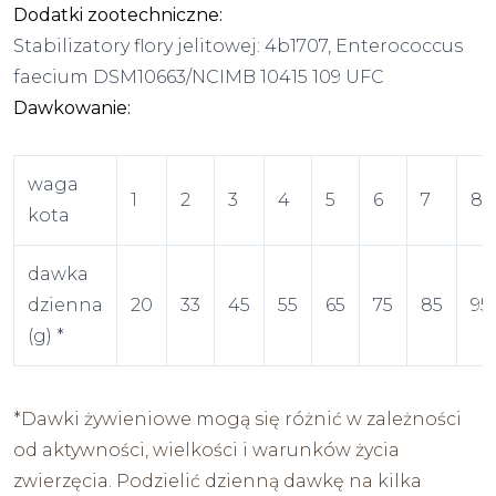
Dodatki zootechniczne:
Stabilizatory flory jelitowej: 4b1707, Enterococcus
faecium DSM10663/NCIMB 10415 109 UFC
Dawkowanie:
waga
1
2
3
4
5
6
7
8
kota
dawka
dzienna
20
33
45
55
65
75
85
95
(g) *
*Dawki żywieniowe mogą się różnić w zależności
od aktywności, wielkości i warunków życia
zwierzęcia. Podzielić dzienną dawkę na kilka