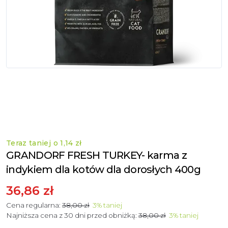
Teraz taniej o
1,14 zł
GRANDORF FRESH TURKEY- karma z
indykiem dla kotów dla dorosłych 400g
36,86 zł
Cena regularna:
38,00 zł
3
%
taniej
Najniższa cena z 30 dni przed obniżką:
38,00 zł
3
%
taniej