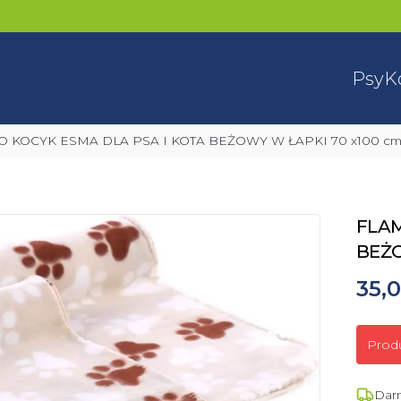
Psy
K
O KOCYK ESMA DLA PSA I KOTA BEŻOWY W ŁAPKI 70 x100 c
FLAM
BEŻO
35,0
Prod
Dar