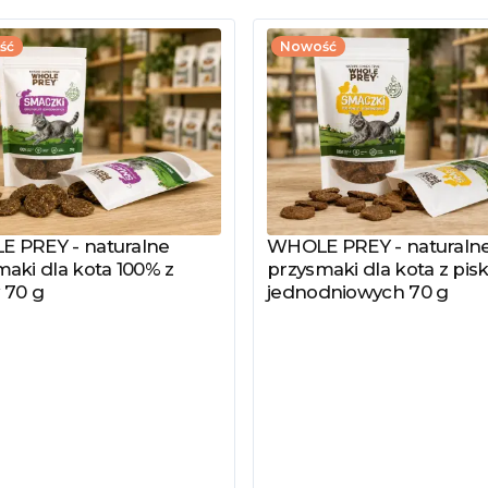
ść
Nowość
 PREY - naturalne
WHOLE PREY - naturaln
z produkt
Zobacz produkt
aki dla kota 100% z
przysmaki dla kota z pisk
 70 g
jednodniowych 70 g