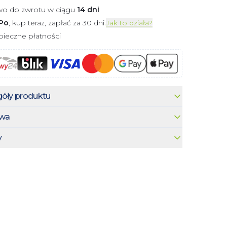
wo do zwrotu w ciągu
14 dni
Po
, kup teraz, zapłać za 30 dni.
Jak to działa?
ieczne płatności
óły produktu
wa
y