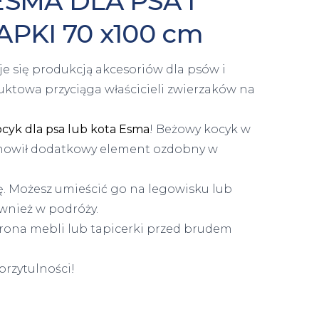
SMA DLA PSA I
PKI 70 x100 cm
e się produkcją akcesoriów dla psów i
uktowa przyciąga właścicieli zwierzaków na
cyk dla psa lub kota Esma
! Beżowy kocyk w
tanowił dodatkowy element ozdobny w
ę. Możesz umieścić go na legowisku lub
ównież w podróży.
hrona mebli lub tapicerki przed brudem
rzytulności!