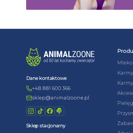
Produ
Mleko 
Karmy
Dane kontaktowe
Karmy
+48 881 600 366
Akceso
sklep@animalzoone.pl
Pielęg
Przysm
Zabaw
Sklep stacjonarny