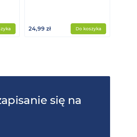
24,99 zł
115,00 
szyka
Do koszyka
zapisanie się na