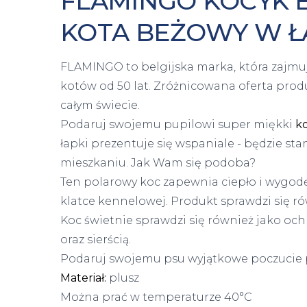
FLAMINGO KOCYK E
KOTA BEŻOWY W ŁA
FLAMINGO to belgijska marka, która zajmuj
kotów od 50 lat. Zróżnicowana oferta prod
całym świecie.
Podaruj swojemu pupilowi super miękki
ko
łapki prezentuje się wspaniale - będzie s
mieszkaniu. Jak Wam się podoba?
Ten polarowy koc zapewnia ciepło i wygod
klatce kennelowej. Produkt sprawdzi się r
Koc świetnie sprawdzi się również jako oc
oraz sierścią.
Podaruj swojemu psu wyjątkowe poczucie p
Materiał:
plusz
Można prać w temperaturze 40°C