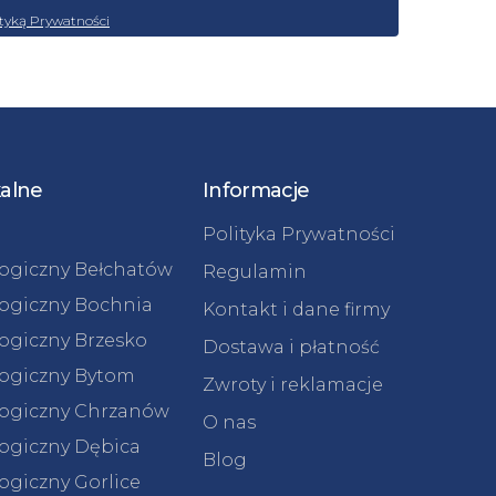
ityką Prywatności
kalne
Informacje
Polityka Prywatności
logiczny Bełchatów
Regulamin
logiczny Bochnia
Kontakt i dane firmy
logiczny Brzesko
Dostawa i płatność
logiczny Bytom
Zwroty i reklamacje
logiczny Chrzanów
O nas
logiczny Dębica
Blog
ogiczny Gorlice