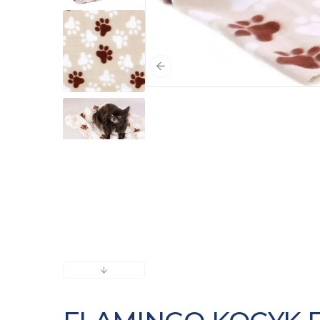
Poprzedni slajd
Następny slajd