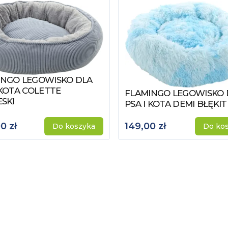
INGO LEGOWISKO DLA
z produkt
 KOTA COLETTE
FLAMINGO LEGOWISKO 
Zobacz produkt
ESKI
PSA I KOTA DEMI BŁĘKI
0 zł
149,00 zł
Do koszyka
Do ko