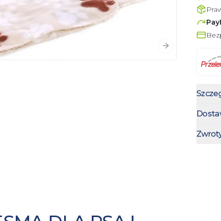
Pra
Pay
Bezp
Następny slajd
Szczeg
Dosta
Zwrot