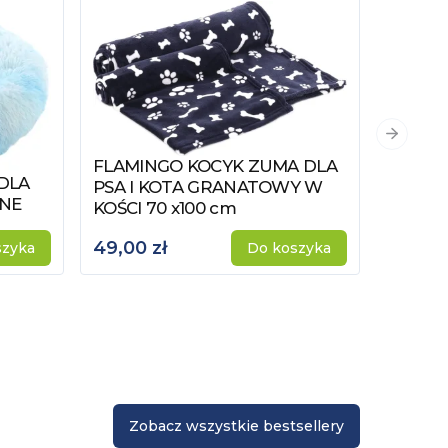
Następn
FLAMINGO KOCYK ZUMA DLA
Zobacz produkt
DLA
PSA I KOTA GRANATOWY W
FLAMI
Zobacz
TNE
KOŚCI 70 x100 cm
PSA I
49,00 zł
149,00
szyka
Do koszyka
Zobacz wszystkie bestsellery