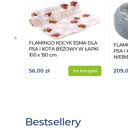
Poprzedni slajd
FLAMINGO KOCYK ESMA DLA
Zobacz produkt
FLAM
Zobac
PSA I KOTA BEŻOWY W ŁAPKI
PSA I
100 x 150 cm
NIEBI
56,00 zł
209,0
Do koszyka
Bestsellery