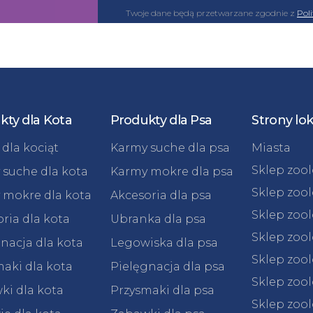
Twoje dane będą przetwarzane zgodnie z
Pol
kty dla Kota
Produkty dla Psa
Strony lo
dla kociąt
Karmy suche dla psa
Miasta
Sklep zoo
 suche dla kota
Karmy mokre dla psa
Sklep zoo
 mokre dla kota
Akcesoria dla psa
Sklep zoo
ria dla kota
Ubranka dla psa
Sklep zoo
nacja dla kota
Legowiska dla psa
Sklep zoo
aki dla kota
Pielęgnacja dla psa
Sklep zoo
ki dla kota
Przysmaki dla psa
Sklep zool