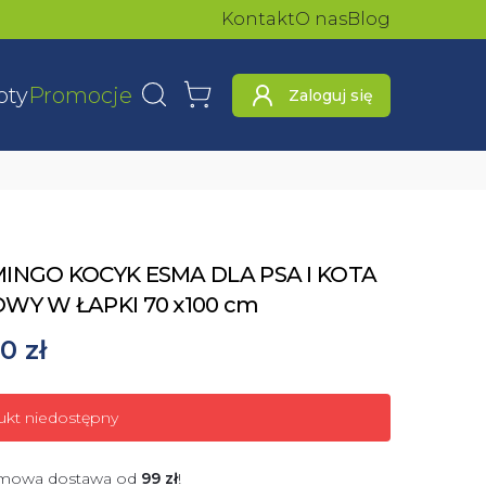
Kontakt
O nas
Blog
oty
Promocje
Zaloguj się
Wyszukaj
Koszyk
m
INGO KOCYK ESMA DLA PSA I KOTA
WY W ŁAPKI 70 x100 cm
0 zł
ukt niedostępny
mowa dostawa od
99
zł
!