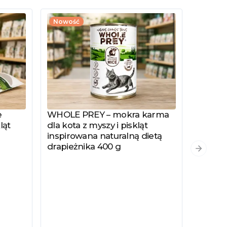
Nowość
e
WHOLE PREY – mokra karma
Zobacz produkt
ląt
dla kota z myszy i piskląt
inspirowana naturalną dietą
drapieżnika 400 g
PYSZKA
Zobacz
Następn
Hydrol
Specjal
Kotów 
Kastro