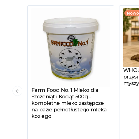
Nowo
WHOLE
Zobac
przysm
myszy
Farm Food No. 1 Mleko dla
Zobacz produkt
Poprzedni slajd
Szczeniąt i Kociąt 500g -
kompletne mleko zastępcze
na bazie pełnotłustego mleka
koziego