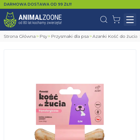
DARMOWA DOSTAWA OD
99
ZŁ!!!
Wyszukaj
Koszyk
Otw
Strona Główna
Psy
Przysmaki dla psa
Azanki Kość do żucia