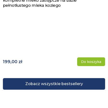
kompletne mleko zastępcze na bazie
pełnotłustego mleka koziego
199,00 zł
Do koszyka
Zobacz wszystkie bestsellery