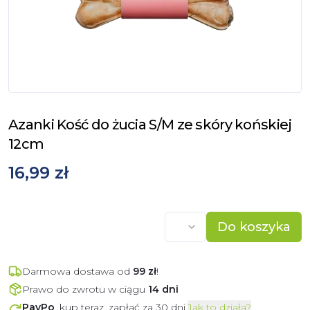
Azanki Kość do żucia S/M ze skóry końskiej
12cm
16,99 zł
Do koszyka
Darmowa dostawa od
99
zł
!
Prawo do zwrotu w ciągu
14 dni
PayPo
, kup teraz, zapłać za 30 dni.
Jak to działa?