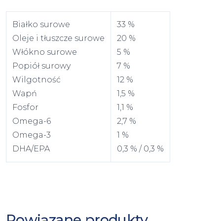
Białko surowe
33 %
Oleje i tłuszcze surowe
20 %
Włókno surowe
5 %
Popiół surowy
7 %
Wilgotność
12 %
Wapń
1,5 %
Fosfor
1,1 %
Omega-6
2,7 %
Omega-3
1 %
DHA/EPA
0,3 % / 0,3 %
Powiązane produkty