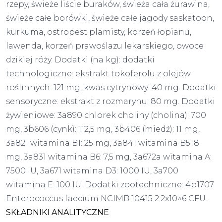
rzepy, świeże liście buraków, świeża cała żurawina,
świeże całe borówki, świeże całe jagody saskatoon,
kurkuma, ostropest plamisty, korzeń łopianu,
lawenda, korzeń prawoślazu lekarskiego, owoce
dzikiej róży. Dodatki (na kg): dodatki
technologiczne: ekstrakt tokoferolu z olejów
roślinnych: 121 mg, kwas cytrynowy: 40 mg. Dodatki
sensoryczne: ekstrakt z rozmarynu: 80 mg. Dodatki
żywieniowe: 3a890 chlorek choliny (cholina): 700
mg, 3b606 (cynk): 112,5 mg, 3b406 (miedź): 11 mg,
3a821 witamina B1: 25 mg, 3a841 witamina B5: 8
mg, 3a831 witamina B6: 7,5 mg, 3a672a witamina A:
7500 IU, 3a671 witamina D3: 1000 IU, 3a700
witamina E: 100 IU. Dodatki zootechniczne: 4b1707
Enterococcus faecium NCIMB 10415 2.2x10^6 CFU.
SKŁADNIKI ANALITYCZNE