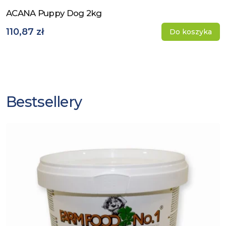
ACANA Puppy Dog 2kg
Zobacz produkt
110,87 zł
Do koszyka
Bestsellery