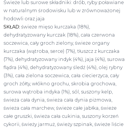
Świeże lub surowe składniki: drób, ryby poławiane
w naturalnym środowisku lub w zrównoważonej
hodowli oraz jaja
SKŁAD:
świeże mięso kurczaka (18%),
dehydratyzowany kurczak (18%), cała czerwona
soczewica, cały groch zielony, świeże organy
kurczaka (wątroba, serce) (7%), tłuszcz z kurczaka
(7%), dehydratyzowany indyk (4%), jaja (4%), surowa
flądra (4%), dehydratyzowany śledź (4%), olej rybny
(3%), cała zielona soczewica, cała ciecierzyca, cały
groch żółty, włókno grochu, skrobia grochowa,
surowa wątroba indyka (1%), sól, suszony kelp,
świeża cała dynia, świeża cała dynia piżmowa,
świeża cała marchew, świeże całe jabłka, świeże
całe gruszki, świeża cała cukinia, suszony korzeń
cykorii, świeży jarmuż, świeży szpinak, świeże liście