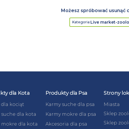
Możesz spróbować usunąć cz
live market-zool
Kategoria
:
kty dla Kota
Produkty dla Psa
Strony lo
dla kociąt
Karmy suche dla psa
Miasta
Sklep zoo
 suche dla kota
Karmy mokre dla psa
Sklep zoo
 mokre dla kota
Akcesoria dla psa