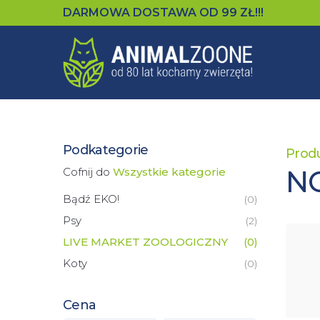
DARMOWA DOSTAWA OD
99
ZŁ!!!
Podkategorie
Prod
N
Cofnij do
Wszystkie kategorie
Bądź EKO!
(
0
)
Psy
(
2
)
LIVE MARKET ZOOLOGICZNY
(
0
)
Koty
(
0
)
Cena