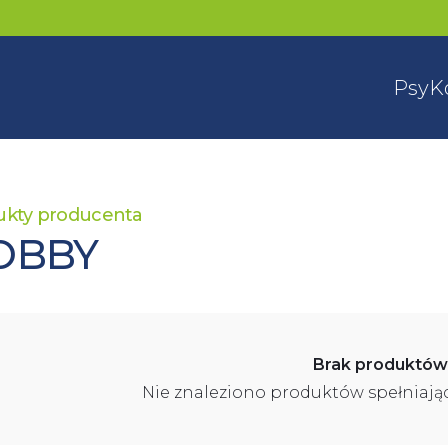
Psy
K
ukty producenta
OBBY
Brak produktów
Nie znaleziono produktów spełniają