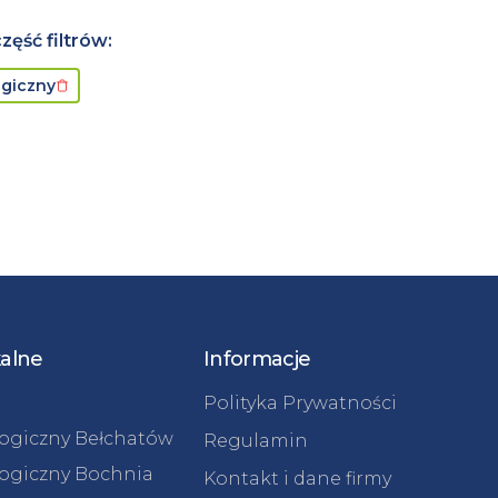
ęść filtrów:
ogiczny
kalne
Informacje
Polityka Prywatności
logiczny Bełchatów
Regulamin
logiczny Bochnia
Kontakt i dane firmy