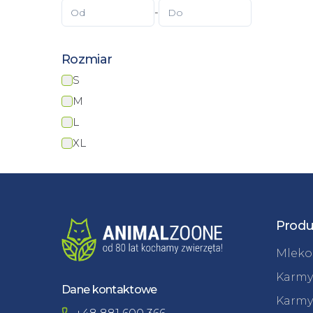
-
Rozmiar
S
M
L
XL
Produ
Mleko 
Karmy
Dane kontaktowe
Karmy