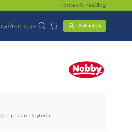
Kontakt
O nas
Blog
oty
Promocje
Zaloguj się
Wyszukaj
Koszyk
cych podane kryteria