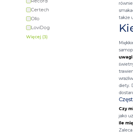
Record
równie
Certech
smakac
także 
Ollo
Ki
LoviDog
Więcej (3)
Miękki
samopo
uwagi
świetn
trawie
wrażli
diety.
dostar
Częst
Czy m
jako u
Ile m
Zaleca