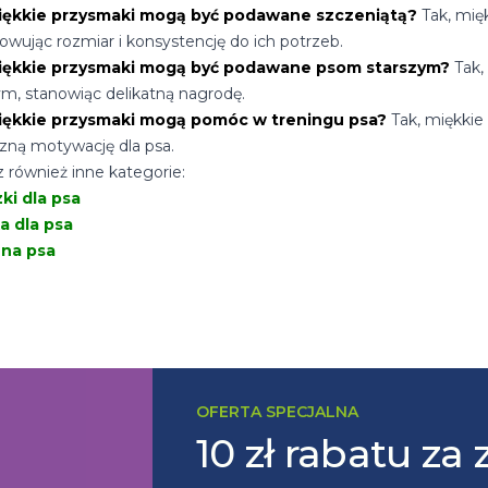
iękkie przysmaki mogą być podawane szczeniątą?
Tak, mię
owując rozmiar i konsystencję do ich potrzeb.
iękkie przysmaki mogą być podawane psom starszym?
Tak,
ym, stanowiąc delikatną nagrodę.
iękkie przysmaki mogą pomóc w treningu psa?
Tak, miękkie
zną motywację dla psa.
 również inne kategorie:
ki dla psa
a dla psa
 na psa
OFERTA SPECJALNA
10 zł rabatu za 