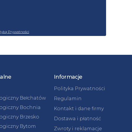
ityką Prywatności
kalne
Informacje
Polityka Prywatności
logiczny Bełchatów
Regulamin
logiczny Bochnia
Kontakt i dane firmy
logiczny Brzesko
Dostawa i płatność
logiczny Bytom
Zwroty i reklamacje