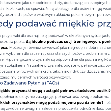
ż stosowane jako uzupełnienie diety, dostarczając niezbędnych
h i kształtach, co sprawia, że są atrakcyjne dla psów i mogą wsp
użyteczne dla psów o wrażliwym układzie pokarmowym, ponieważ ł
edy podawać miękkie prz
e przysmaki dla psa najlepiej podawać w określonych sytuacjach, 
czucia pupila.
Są idealne podczas sesji treningowych, pon
 psa.
Możesz je również serwować jako nagrodę za dobre zachowa
ym wyborem dla szczeniąt oraz starszych psów z problemami z zę
nie. Hipoalergiczne przysmaki są odpowiednie dla psich alergikó
wym żołądkiem. Naturalne przysmaki, bogate w pełnowartościow
 Dostępne w różnych smakach, takich jak indyk czy dziczyzna, m
czając mu cennych wartości odżywczych.
o Zadawane Pytania (FAQs)
iękkie przysmaki mogą zastąpić pełnowartościowe posiłki?
zupełnienie diety, nie zastępując pełnowartościowego pokarmu.
iękkich przysmaków mogę podać mojemu psu dziennie?
Iloś
 się zwrócenie uwagi na zalecenia producenta odnośnie ilości