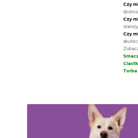
Czy m
dostos
Czy m
starsz
Czy m
skutec
Zobacz
Smacz
Ciastk
Torba