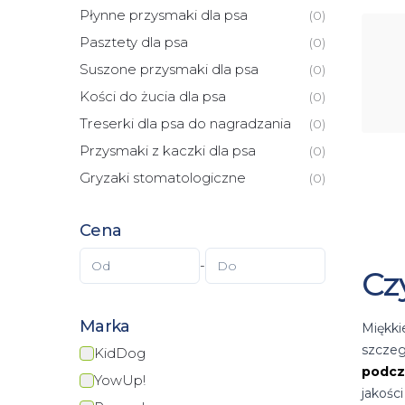
ale ta
Płynne przysmaki dla psa
(
0
)
Pasztety dla psa
(
0
)
Suszone przysmaki dla psa
(
0
)
Kości do żucia dla psa
(
0
)
Treserki dla psa do nagradzania
(
0
)
Przysmaki z kaczki dla psa
(
0
)
Gryzaki stomatologiczne
(
0
)
Cena
-
Cz
Marka
Miękki
szczeg
KidDog
podcz
YowUp!
jakośc