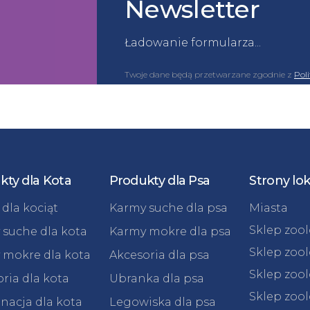
Newsletter
Ładowanie formularza...
Twoje dane będą przetwarzane zgodnie z
Pol
kty dla Kota
Produkty dla Psa
Strony lo
dla kociąt
Karmy suche dla psa
Miasta
Sklep zoo
 suche dla kota
Karmy mokre dla psa
Sklep zoo
 mokre dla kota
Akcesoria dla psa
Sklep zoo
ria dla kota
Ubranka dla psa
Sklep zoo
nacja dla kota
Legowiska dla psa