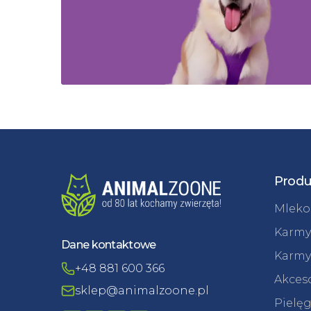
Produ
Mleko 
Karmy
Dane kontaktowe
Karmy
+48 881 600 366
Akceso
sklep@animalzoone.pl
Pielęg