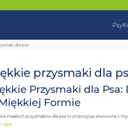
Psy
K
rzysmaki dla psa
ękkie przysmaki dla p
ękkie Przysmaki dla Psa:
Miękkiej Formie
ria miękkich przysmaków dla psa to propozycja stworzona z my
tność w jednym. W naszym asortymencie znajdziesz miękkie przy
ń opis