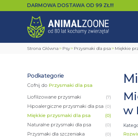
DARMOWA DOSTAWA OD
99
ZŁ!!!
Strona Główna
Psy
Przysmaki dla psa
Miękkie p
Mi
Podkategorie
Cofnij do
Przysmaki dla psa
Mi
Liofilizowane przysmaki
(
7
)
Hipoalergiczne przysmaki dla psa
(
0
)
w 
Miękkie przysmaki dla psa
(
0
)
Naturalne przysmaki dla psa
(
0
)
Katego
delika
Przysmaki dla szczeniaka
(
0
)
Rozwi