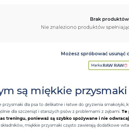
kże będą łatwe do podania nawet psom z wrażliwymi zębami.
Brak produktów
Nie znaleziono produktów spełniają
Możesz spróbować usunąć cz
RAW RAW
Marka
:
ym są miękkie przysmaki 
e przysmaki dla psa to delikatne i łatwe do gryzienia smakołyki,
ólnie dla szczeniąt i starszych psów z problemami z zębami.
Te 
as treningu, ponieważ są szybko spożywane i nie odwracaj
i składników, miękkie przysmaki często zawierają dodatkowe wit